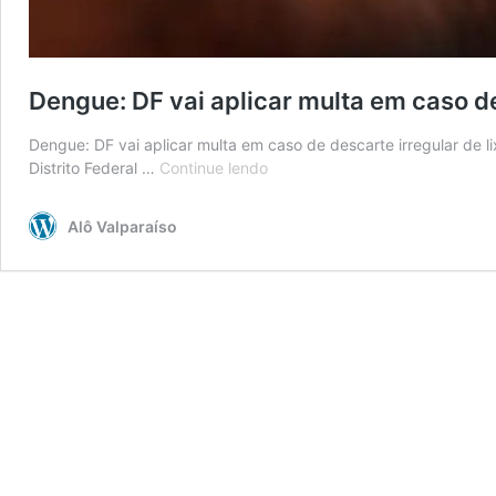
Dengue: DF vai aplicar multa em caso de
Dengue: DF vai aplicar multa em caso de descarte irregular de l
Dengue:
Distrito Federal …
Continue lendo
DF
vai
Alô Valparaíso
aplicar
multa
em
caso
de
descarte
irregular
de
lixo