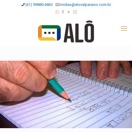
(61) 99880-6863
midias@alovalparaiso.com.br