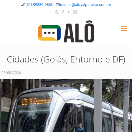
(61) 99880-6863
midias@alovalparaiso.com.br
Cidades (Goiás, Entorno e DF)
08/08/2026