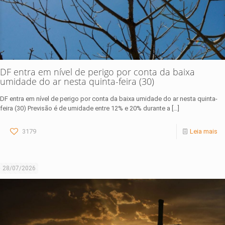
DF entra em nível de perigo por conta da baixa
umidade do ar nesta quinta-feira (30)
DF entra em nível de perigo por conta da baixa umidade do ar nesta quinta-
feira (30) Previsão é de umidade entre 12% e 20% durante a
[…]
3179
Leia mais
28/07/2026