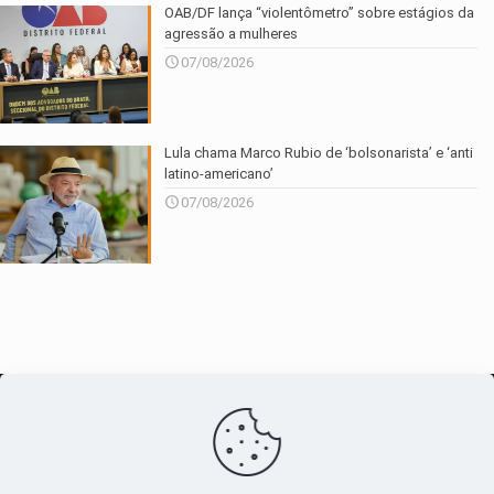
OAB/DF lança “violentômetro” sobre estágios da
agressão a mulheres
07/08/2026
Lula chama Marco Rubio de ‘bolsonarista’ e ‘anti
latino-americano’
07/08/2026
O maior
canal de notícias
do entorno