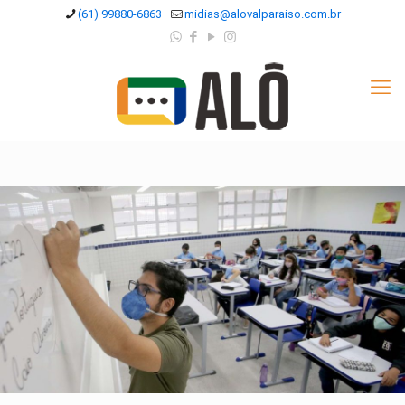
(61) 99880-6863
midias@alovalparaiso.com.br