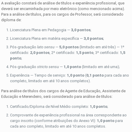
A avaliação constará de análise de títulos e experiência profissional, que
deverá ser encaminhada por meio eletrônico (como mencionado acima).
Para a análise de títulos, para os cargos de Professor, será considerado
diploma de:
Licenciatura Plena em Pedagogia —
3,0 pontos
;
Licenciatura Plena em matéria específica —
3,0 pontos
;
Pós-graduação
lato sensu
—
5,0 pontos
(limitado em até três) — 1º
certificado:
2,0 pontos
, 2º certificado:
1,5 ponto
, 3º certificado:
1,5
ponto
;
Pós-graduação
stricto sensu
—
1,0 ponto
(limitado em até uma);
Experiência — Tempo de serviço:
1,0 ponto
(
0,1 ponto
para cada ano
completo, limitado em até 10 anos completos).
Para análise de títulos dos cargos de Agente de Educação, Assistente de
Educação e Merendeiro, será considerado para análise de títulos:
Certificado/Diploma de Nível Médio completo:
1,0 ponto
;
Comprovante de experiência profissional na área correspondente ao
cargo inscrito (conforme atribuições do Anexo VI):
1,0 ponto
para
cada ano completo, limitado em até 10 anos completos.