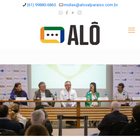
(61) 99880-6863
midias@alovalparaiso.com.br