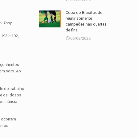
Copa do Brasil pode
reunir somente
o: Tony
campeões nas quartas
de final
 193 e 192,
06/08/2026
peçonhentos
com soro. Ao
de de trabalho
 e os idosos
dominância
s ocorrem
entos