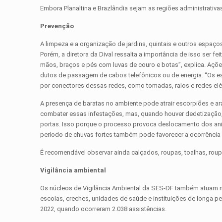
Embora Planaltina e Brazlândia sejam as regiões administrativ
Prevenção
A limpeza e a organização de jardins, quintais e outros espaç
Porém, a diretora da Dival ressalta a importância de isso ser 
mãos, braços e pés com luvas de couro e botas”, explica. A
dutos de passagem de cabos telefônicos ou de energia. “Os e
por conectores dessas redes, como tomadas, ralos e redes elétr
A presença de baratas no ambiente pode atrair escorpiões e ar
combater essas infestações, mas, quando houver dedetização, 
portas. Isso porque o processo provoca deslocamento dos ani
período de chuvas fortes também pode favorecer a ocorrência 
É recomendável observar ainda calçados, roupas, toalhas, rou
Vigilância ambiental
Os núcleos de Vigilância Ambiental da SES-DF também atuam n
escolas, creches, unidades de saúde e instituições de longa 
2022, quando ocorreram 2.038 assistências.