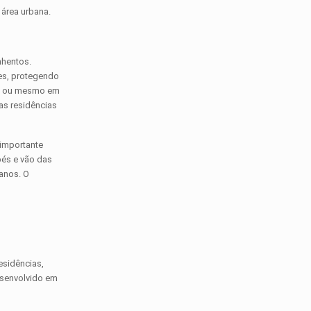
 área urbana.
nhentos.
tes, protegendo
to ou mesmo em
as residências
 importante
pés e vão das
anos. O
esidências,
esenvolvido em