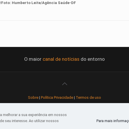
a/Foto:
Humberto Leite/Agência Saúde-DF
O maior
canal de notícias
do entorno
Sobre
|
Política Privacidade
|
Termos de uso
Todos os direitos reservados
a melhorar a sua experiência em nossos
e seu interesse. Ao utilizar nossos
Para mais informaçõ