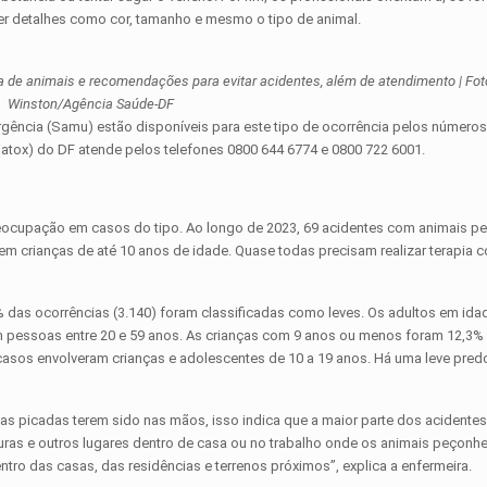
ever detalhes como cor, tamanho e mesmo o tipo de animal.
a de animais e recomendações para evitar acidentes, além de atendimento | Fot
Winston/Agência Saúde-DF
ência (Samu) estão disponíveis para este tipo de ocorrência pelos números
iatox) do DF atende pelos telefones 0800 644 6774 e 0800 722 6001.
preocupação em casos do tipo. Ao longo de 2023, 69 acidentes com animais 
m crianças de até 10 anos de idade. Quase todas precisam realizar terapia 
 das ocorrências (3.140) foram classificadas como leves. Os adultos em ida
m pessoas entre 20 e 59 anos. As crianças com 9 anos ou menos foram 12,3%
asos envolveram crianças e adolescentes de 10 a 19 anos. Há uma leve pre
s picadas terem sido nas mãos, isso indica que a maior parte dos acidente
ras e outros lugares dentro de casa ou no trabalho onde os animais peçonh
ro das casas, das residências e terrenos próximos”, explica a enfermeira.