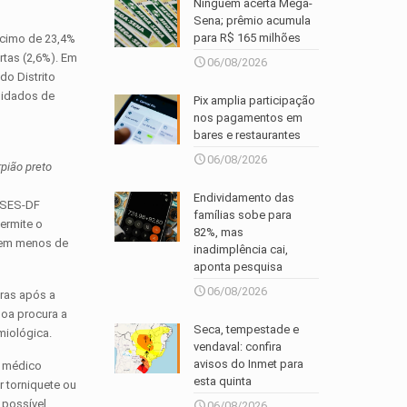
Ninguém acerta Mega-
Sena; prêmio acumula
para R$ 165 milhões
scimo de 23,4%
rtas (2,6%). Em
06/08/2026
do Distrito
lidados de
Pix amplia participação
nos pagamentos em
bares e restaurantes
06/08/2026
pião preto
Endividamento das
a SES-DF
famílias sobe para
ermite o
82%, mas
% em menos de
inadimplência cai,
aponta pesquisa
06/08/2026
oras após a
soa procura a
Seca, tempestade e
miológica.
vendaval: confira
avisos do Inmet para
o médico
esta quinta
 torniquete ou
 possível,
06/08/2026