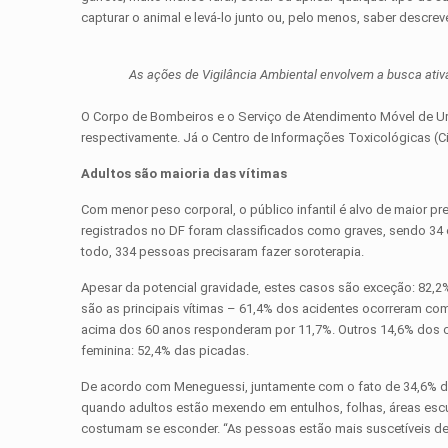
capturar o animal e levá-lo junto ou, pelo menos, saber descr
As ações de Vigilância Ambiental envolvem a busca ativ
O Corpo de Bombeiros e o Serviço de Atendimento Móvel de Urg
respectivamente. Já o Centro de Informações Toxicológicas (C
Adultos são maioria das vítimas
Com menor peso corporal, o público infantil é alvo de maior 
registrados no DF foram classificados como graves, sendo 34 e
todo, 334 pessoas precisaram fazer soroterapia.
Apesar da potencial gravidade, estes casos são exceção: 82,2%
são as principais vítimas – 61,4% dos acidentes ocorreram co
acima dos 60 anos responderam por 11,7%. Outros 14,6% dos c
feminina: 52,4% das picadas.
De acordo com Meneguessi, juntamente com o fato de 34,6% da
quando adultos estão mexendo em entulhos, folhas, áreas escu
costumam se esconder. “As pessoas estão mais suscetíveis dent