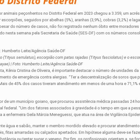
 Distrito Federal
r animais peçonhentos no Distrito Federal em 2023 chegou a 3.359, um acré
escorpiões, seguidos por abelhas (5%), aranhas (3,9%), cobras (3,2%) e laga
Apesar do número de casos, não foi registrado nenhum óbito entre moradores 
ado nesta semana pela Secretaria de Saúde (SES-DF) com os números conso
(Tityus serrulatus), escorpião com patas rajadas (Tityus fasciolatus) e o escor
uayae) | Foto: Humberto Leite/Agência Saúde-DF
sta, Kênia Cristina de Oliveira, é importante destacar o número de unidades d
mento de emergência contra alergias. “Ter a descentralização de soros que p
ma. Mais de 45% dos casos tiveram atendimento em menos de uma hora e 71,1
dor de um município goiano, que procurou assistência médica passadas 24 h
l federal. “Um dos fatores associados à gravidade é o tempo em que a pes
ta a enfermeira Geila Márcia Meneguessi, que atua na área de Vigilância Epide
tante água e sabão, manter o membro mordido elevado e procurar atendiment
is, fitas amarradas ou calçados apertados. Em hipótese alguma deve-se fazer
bstância ou tentar sugar o veneno. Por fim, os profissionais orientam a, se for