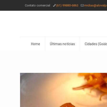
Contato comercial
(61) 99880-6863
midias@alovalp
Home
Últimas notícias
Cidades (Goiás