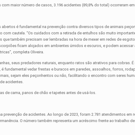
as com maior número de casos, 3.196 acidentes (89,8% do total) ocorreram em
os abertos é fundamental na prevenção contra diversos tipos de animais peço
feito com cautela. “Os cuidados com a retirada de entulhos são muito importan
ções que também precisam ser lembradas na hora de mexer em redes de esgo
scorpiões ficam alojados em ambientes úmidos e escuros, e podem acessar 
icas”, completa Oliveira.
anhas, seus predadores naturais, enquanto ratos são atrativos para cobras. É
é fundamental vedar frestas e buracos em paredes, assoalhos, forros, roda
mais, sejam eles peçonhentos ou não, facilitando o encontro com seres hum
de acidentes.
pas de cama, panos de chão e tapetes antes de usá-los.
a prevenção de acidentes. Ao longo de 2023, foram 2.781 atendimentos em r
permanência. O número também representa um acréscimo frente ao trabalho d