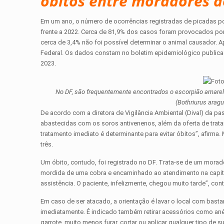
óbitos entre moradores do
Em um ano, o número de ocorrências registradas de picadas po
frente a 2022. Cerca de 81,9% dos casos foram provocados por 
cerca de 3,4% não foi possível determinar o animal causador. 
Federal. Os dados constam no boletim epidemiológico public
2023.
No DF, são frequentemente encontrados o escorpião amarelo 
(Bothriurus arag
De acordo com a diretora de Vigilância Ambiental (Dival) da pa
abastecidas com os soros antivenenos, além da oferta de trata
tratamento imediato é determinante para evitar óbitos”, afir
três.
Um óbito, contudo, foi registrado no DF. Trata-se de um mora
mordida de uma cobra e encaminhado ao atendimento na capita
assistência. O paciente, infelizmente, chegou muito tarde”, con
Em caso de ser atacado, a orientação é lavar o local com bas
imediatamente. É indicado também retirar acessórios como ané
garrote, muito menos furar, cortar ou aplicar qualquer tipo de su