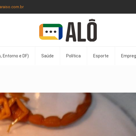
araiso.com.br
, Entorno e DF)
Saúde
Política
Esporte
Empre