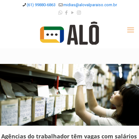
(61) 99880-6863
midias@alovalparaiso.com.br
Agências do trabalhador têm vagas com salários