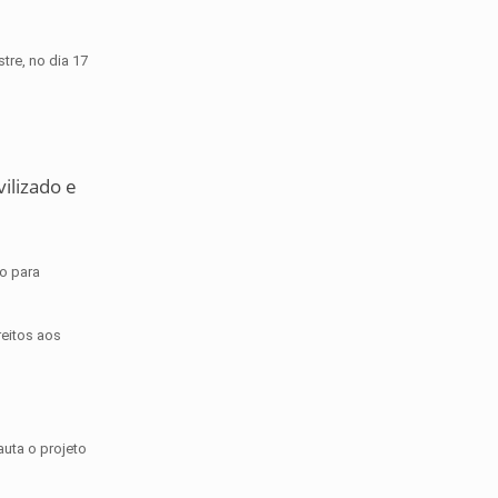
tre, no dia 17
ilizado e
ão para
reitos aos
uta o projeto