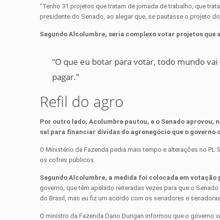
“Tenho 31 projetos que tratam de jornada de trabalho, que tra
presidente do Senado, ao alegar que, se pautasse o projeto do p
Segundo Alcolumbre, seria complexo votar projetos que 
“O que eu botar para votar, todo mundo vai v
pagar.”
Refil do agro
Por outro lado, Acolumbre pautou, e o Senado aprovou, nes
sal para financiar dívidas do agronegócio que o governo c
O Ministério da Fazenda pedia mais tempo e alterações no PL 
os cofres públicos.
Segundo Alcolumbre, a medida foi colocada em votação 
governo, que têm apelado reiteradas vezes para que o Senado 
do Brasil, mas eu fiz um acordo com os senadores e senadora
O ministro da Fazenda Dario Durigan informou que o governo vai