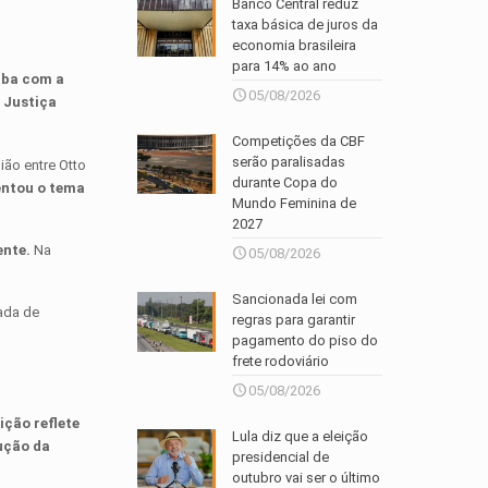
Banco Central reduz
taxa básica de juros da
economia brasileira
para 14% ao ano
aba com a
05/08/2026
 Justiça
Competições da CBF
serão paralisadas
ião entre Otto
durante Copa do
entou o tema
Mundo Feminina de
2027
ente.
Na
05/08/2026
Sancionada lei com
ada de
regras para garantir
pagamento do piso do
frete rodoviário
05/08/2026
ição reflete
Lula diz que a eleição
ução da
presidencial de
outubro vai ser o último