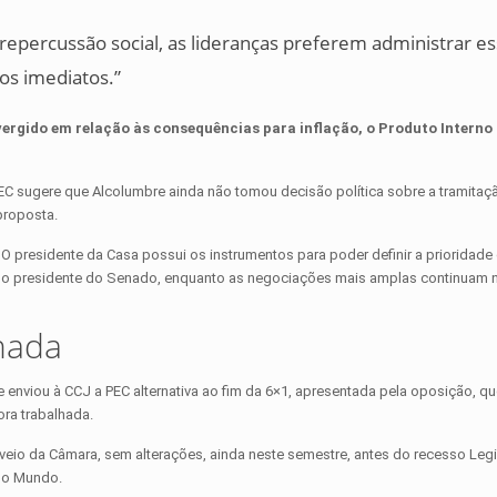
 repercussão social, as lideranças preferem administrar 
cos imediatos.”
rgido em relação às consequências para inflação, o Produto Interno B
EC sugere que Alcolumbre ainda não tomou decisão política sobre a tramitaç
 proposta.
 O presidente da Casa possui os instrumentos para poder definir a prioridade 
omo presidente do Senado, enquanto as negociações mais amplas continuam 
hada
 enviou à CCJ a PEC alternativa ao fim da 6×1, apresentada pela oposição, q
hora trabalhada.
veio da Câmara, sem alterações, ainda neste semestre, antes do recesso Legi
 do Mundo.