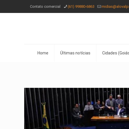
Contato comercial
(61) 99880-6863
midias@alovalp
Home
Últimas notícias
Cidades (Goiás