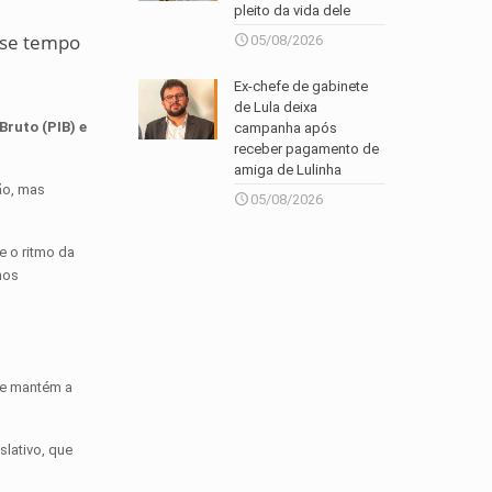
pleito da vida dele
esse tempo
05/08/2026
Ex-chefe de gabinete
de Lula deixa
ruto (PIB) e
campanha após
receber pagamento de
amiga de Lulinha
ão, mas
05/08/2026
e o ritmo da
nos
ue mantém a
slativo, que