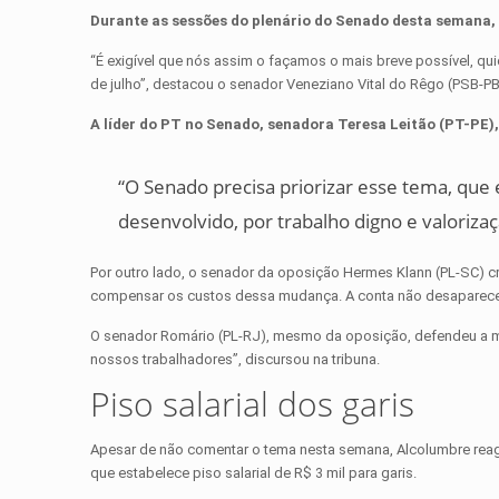
Durante as sessões do plenário do Senado desta semana,
“É exigível que nós assim o façamos o mais breve possível, qu
de julho”, destacou o senador Veneziano Vital do Rêgo (PSB-PB
A líder do PT no Senado, senadora Teresa Leitão (PT-PE), 
“O Senado precisa priorizar esse tema, que é
desenvolvido, por trabalho digno e valoriza
Por outro lado, o senador da oposição Hermes Klann (PL-SC) cri
compensar os custos dessa mudança. A conta não desaparece,
O senador Romário (PL-RJ), mesmo da oposição, defendeu a med
nossos trabalhadores”, discursou na tribuna.
Piso salarial dos garis
Apesar de não comentar o tema nesta semana, Alcolumbre reagi
que estabelece piso salarial de R$ 3 mil para garis.