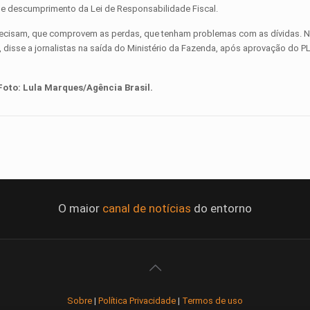
de descumprimento da Lei de Responsabilidade Fiscal.
 precisam, que comprovem as perdas, que tenham problemas com as dívidas. 
 disse a jornalistas na saída do Ministério da Fazenda, após aprovação do P
Foto:
Lula Marques/Agência Brasil.
O maior
canal de notícias
do entorno
Sobre
|
Política Privacidade
|
Termos de uso