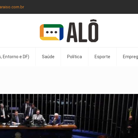
araiso.com.br
, Entorno e DF)
Saúde
Política
Esporte
Empre