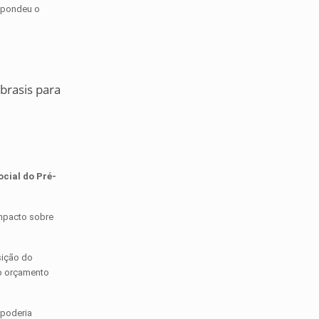
espondeu o
 brasis para
ocial do Pré-
impacto sobre
sição do
 o orçamento
 poderia