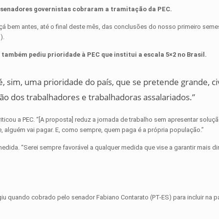
 senadores governistas cobraram a tramitação da PEC.
içá bem antes, até o final deste mês, das conclusões do nosso primeiro semes
).
também pediu prioridade à PEC que institui a escala 5×2 no Brasil.
, sim, uma prioridade do país, que se pretende grande, civ
ção dos trabalhadores e trabalhadoras assalariados.”
ticou a PEC. “[A proposta] reduz a jornada de trabalho sem apresentar soluç
 alguém vai pagar. E, como sempre, quem paga é a própria população.”
ida. “Serei sempre favorável a qualquer medida que vise a garantir mais di
u quando cobrado pelo senador Fabiano Contarato (PT-ES) para incluir na pa