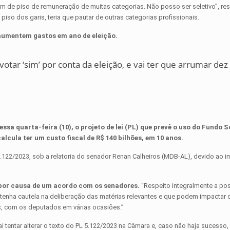
tam de piso de remuneração de muitas categorias. Não posso ser seletivo”, r
iso dos garis, teria que pautar de outras categorias profissionais.
aumentem gastos em ano de eleição.
otar ‘sim’ por conta da eleição, e vai ter que arrumar dez
sa quarta-feira (10), o projeto de lei (PL) que prevê o uso do Fundo S
alcula ter um custo fiscal de R$ 140 bilhões, em 10 anos.
5.122/2023, sob a relatoria do senador Renan Calheiros (MDB-AL), devido ao 
por causa de um acordo com os senadores.
“Respeito integralmente a po
tenha cautela na deliberação das matérias relevantes e que podem impactar
s, com os deputados em várias ocasiões.”
 tentar alterar o texto do PL 5.122/2023 na Câmara e, caso não haja sucesso,