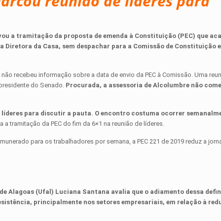
arcou reunião de líderes para
avou a tramitação da proposta de emenda à Constituição (PEC) que ac
esa Diretora da Casa, sem despachar para a Comissão de Constituição e
e não recebeu informação sobre a data de envio da PEC à Comissão. Uma reun
 presidente do Senado.
Procurada, a assessoria de Alcolumbre não com
líderes para discutir a pauta. O encontro costuma ocorrer semanalm
a a tramitação da PEC do fim da 6×1 na reunião de líderes.
munerado para os trabalhadores por semana, a PEC 221 de 2019 reduz a jorn
 de Alagoas (Ufal) Luciana Santana avalia que o adiamento dessa defin
sistência, principalmente nos setores empresariais, em relação à red