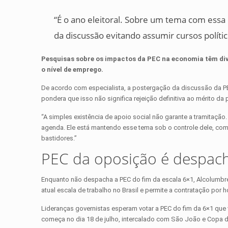
“É o ano eleitoral. Sobre um tema com essa
da discussão evitando assumir cursos políti
Pesquisas sobre os impactos da PEC na economia têm dive
o nível de emprego.
De acordo com especialista, a postergação da discussão da P
pondera que isso não significa rejeição definitiva ao mérito da
“A simples existência de apoio social não garante a tramitação.
agenda. Ele está mantendo esse tema sob o controle dele, c
bastidores.”
PEC da oposição é despac
Enquanto não despacha a PEC do fim da escala 6×1, Alcolumbre
atual escala de trabalho no Brasil e permite a contratação por 
Lideranças governistas esperam votar a PEC do fim da 6×1 que 
começa no dia 18 de julho, intercalado com São João e Copa