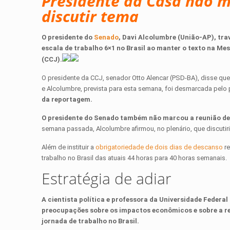
Presidente da Casa não m
discutir tema
O presidente do
Senado
, Davi Alcolumbre (União-AP), tr
escala de trabalho 6×1 no Brasil ao manter o texto na M
(CCJ).
O presidente da CCJ, senador Otto Alencar (PSD-BA), disse qu
e Alcolumbre, prevista para esta semana, foi desmarcada pelo
da reportagem.
O presidente do Senado também não marcou a reunião de 
semana passada, Alcolumbre afirmou, no plenário, que discutiri
Além de instituir a
obrigatoriedade de dois dias de descanso
re
trabalho no Brasil das atuais 44 horas para 40 horas semanais.
Estratégia de adiar
A cientista política e professora da Universidade Federal
preocupações sobre os impactos econômicos e sobre a re
jornada de trabalho no Brasil.