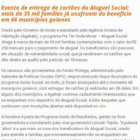
Evento de entrega de cartões do Aluguel Social:
mais de 35 mil famílias já usufruem do benefício
em 66 municípios goianos
Criado pelo Governo de Goiás e executado pela Agência Goiana de
Habitação (Agehab), o programa Pra Ter Onde Morar – Aluguel Social
chega à marca de mais de 35 mil famílias contempladas com o valor de R$
350 mensais para o pagamento de aluguel. Os beneficiários são pessoas
em situação de vulnerabilidade social, que já receberam os cartões que
dão direito ao auxílio pelo período de 18 meses.
Os recursos são provenientes do Fundo Protege, administrado pelo
Gabinete de Políticas Sociais (GPS), responsável pelo leque de projetos do
programa Goiás Social. Ao todo, já foram alcançados até o momento 66
municípios goianos, com entregas de cartões já realizadas em 59 deles. Em
alguns dos municípios, a Agehab continua cadastrando interessados que
se enquadrem nos requisitos do Aluguel Social. A lista daqueles que
continuam com inscrições abertas está disponível no
site
.
A iniciativa é parte do Programa Goiás de Resultados, gerido na Vice-
governadoria e coordenado pelo vice-governador Lincoln Tejota. “A palavra
‘alívio’ é a que mais se ouve dos beneficiários do Aluguel Social, criado
para atender a famílias que momentaneamente não se enquadram em