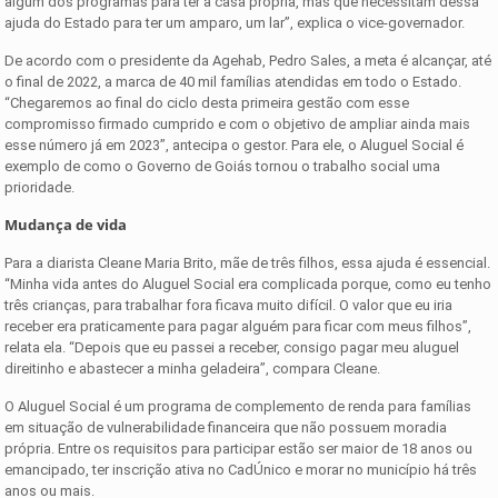
algum dos programas para ter a casa própria, mas que necessitam dessa
ajuda do Estado para ter um amparo, um lar”, explica o vice-governador.
De acordo com o presidente da Agehab, Pedro Sales, a meta é alcançar, até
o final de 2022, a marca de 40 mil famílias atendidas em todo o Estado.
“Chegaremos ao final do ciclo desta primeira gestão com esse
compromisso firmado cumprido e com o objetivo de ampliar ainda mais
esse número já em 2023”, antecipa o gestor. Para ele, o Aluguel Social é
exemplo de como o Governo de Goiás tornou o trabalho social uma
prioridade.
Mudança de vida
Para a diarista Cleane Maria Brito, mãe de três filhos, essa ajuda é essencial.
“Minha vida antes do Aluguel Social era complicada porque, como eu tenho
três crianças, para trabalhar fora ficava muito difícil. O valor que eu iria
receber era praticamente para pagar alguém para ficar com meus filhos”,
relata ela. “Depois que eu passei a receber, consigo pagar meu aluguel
direitinho e abastecer a minha geladeira”, compara Cleane.
O Aluguel Social é um programa de complemento de renda para famílias
em situação de vulnerabilidade financeira que não possuem moradia
própria. Entre os requisitos para participar estão ser maior de 18 anos ou
emancipado, ter inscrição ativa no CadÚnico e morar no município há três
anos ou mais.