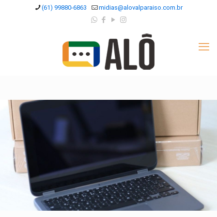
(61) 99880-6863
midias@alovalparaiso.com.br