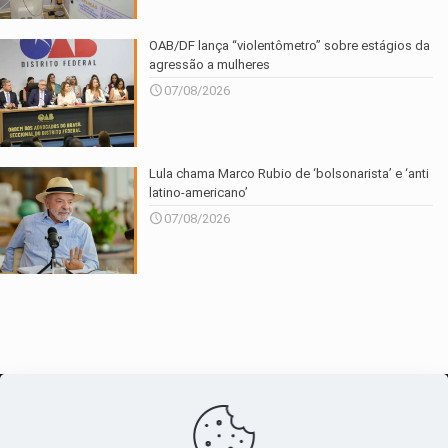
OAB/DF lança “violentômetro” sobre estágios da
agressão a mulheres
07/08/2026
Lula chama Marco Rubio de ‘bolsonarista’ e ‘anti
latino-americano’
07/08/2026
O maior
canal de notícias
do entorno