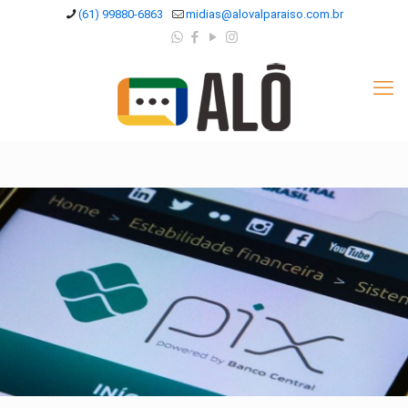
(61) 99880-6863
midias@alovalparaiso.com.br