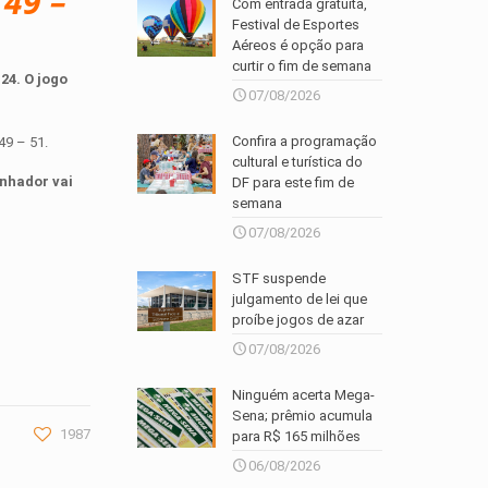
 49 –
Com entrada gratuita,
Festival de Esportes
Aéreos é opção para
curtir o fim de semana
24. O jogo
07/08/2026
Confira a programação
49 – 51.
cultural e turística do
anhador vai
DF para este fim de
semana
07/08/2026
STF suspende
julgamento de lei que
proíbe jogos de azar
07/08/2026
Ninguém acerta Mega-
Sena; prêmio acumula
1987
para R$ 165 milhões
06/08/2026