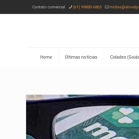
Contato comercial
(61) 99880-6863
midias@alovalp
Home
Últimas notícias
Cidades (Goiás