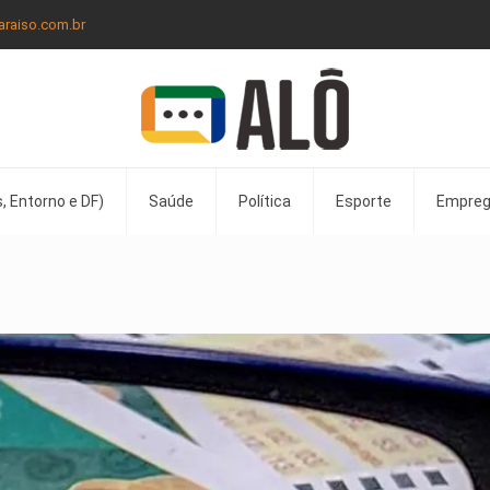
araiso.com.br
, Entorno e DF)
Saúde
Política
Esporte
Empre