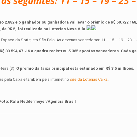
s seguintes: 11 – 15 – 19 – 23 –
 2.882 e o ganhador ou ganhadora vai levar o prêmio de R$ 50.722.168,
 de R$ 5, foi realizada na Loterias Nova Vila.
o Espaço da Sorte, em São Palo. As dezenas vencedoras: 11 – 15 – 19 – 23 – 
R$ 33.594,47. Já a quadra registrou 5.365 apostas vencedoras. Cada g
eira (3).
O prêmio da faixa principal está estimado em R$ 3,5 milhões.
as pela Caixa e também pela internet no
site
da Loterias Caixa
.
Foto:
Rafa Neddermeyer/Agência Brasil