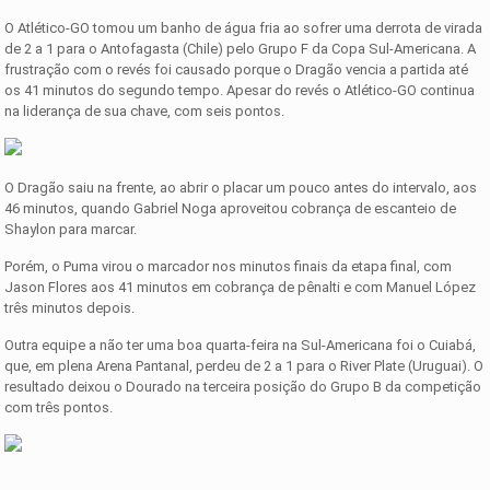
O Atlético-GO tomou um banho de água fria ao sofrer uma derrota de virada
de 2 a 1 para o Antofagasta (Chile) pelo Grupo F da Copa Sul-Americana. A
frustração com o revés foi causado porque o Dragão vencia a partida até
os 41 minutos do segundo tempo. Apesar do revés o Atlético-GO continua
na liderança de sua chave, com seis pontos.
O Dragão saiu na frente, ao abrir o placar um pouco antes do intervalo, aos
46 minutos, quando Gabriel Noga aproveitou cobrança de escanteio de
Shaylon para marcar.
Porém, o Puma virou o marcador nos minutos finais da etapa final, com
Jason Flores aos 41 minutos em cobrança de pênalti e com Manuel López
três minutos depois.
Outra equipe a não ter uma boa quarta-feira na Sul-Americana foi o Cuiabá,
que, em plena Arena Pantanal, perdeu de 2 a 1 para o River Plate (Uruguai). O
resultado deixou o Dourado na terceira posição do Grupo B da competição
com três pontos.