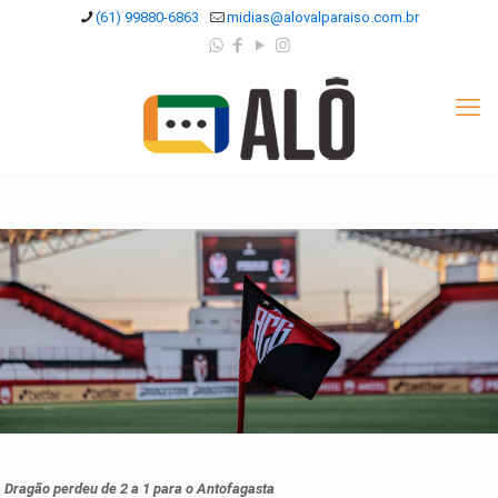
(61) 99880-6863
midias@alovalparaiso.com.br
Dragão perdeu de 2 a 1 para o Antofagasta