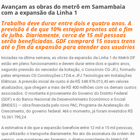
Avançam as obras do metrô em Samambaia
com a expansão da Linha 1
Trabalho deve durar entre dois e quatro anos. A
previsão é de que 10% estejam prontos até o fim
de julho. Diariamente, cerca de 15 mil pessoas
serão beneficiadas. GDF comprará 15 novos trens
até o fim da expansão para atender aos usuários
Iniciadas na última semana, as obras da expansão da Linha 1 do Metrô-DF
estão em pleno funcionamento e devem durar entre dois e quatro anos,
segundo previsão do vencedor da licitação, o Consórcio CG-JFJ, formado
pelas empresas CG Construções LTDA e JFJ Tecnologia em Instalações
Elétricas. A previsão inicial de custo é de R$ 348.976.013,45 em valores
atualizados, que chegam a mais de R$ 400 milhões com os demais custos
associados. O montante é proveniente do Governo do Distrito Federal
(GDF) e do Banco Nacional de Desenvolvimento Econômico e Social
(BNDES) — obra financiada pelo novo PAC, Programa de Aceleração do
Crescimento, do governo federal. Até o momento, já foram investidos R$
16.361.795,24.
A estimativa é de que a expansão beneficie entre 12 mil e 15 mil pessoas,
que utilizarão o transporte diariamente. No ato de assinatura da ordem de
serviço, que aconteceu em fevereiro, o diretor-presidente do Metrô-DF,