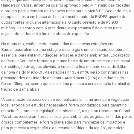
Handerson Cabral, informou que foi aprovado pelo Ministério das Cidades
o projeto para a compra de 15 novos trens para o Metrô-DF. Segundo ele, a
companhia está em busca de financiamento, tanto do BNDES quanto de
outras fontes, inclusive internacionais. O custo previsto é de R$ 900
milhões. De acordo com o presidente, a expectativa é de que os trens
sejam adquiridos até o fim das obras de expansão.
No momento, estão sendo construídas duas novas estações em
Samambaia, além de uma estação de energia e um emissário, estrutura
essencial para evitar inundações, erosões e danos ambientais. Localizado
no Parque Gatumé e formado por uma bacia de amortecimento e um canal
de restituição de águas pluviais, o emissário fica distante cerca de 5,5km
da nova via do Metrô-DF. As estações nº 35 e nº 36 serão construídas nas
proximidades da Unidade de Pronto Atendimento (UPA) da cidade e do
Centro Olímpico, sendo que esta última passará a ser a estação terminal do
trecho de Samambaia.
“A construção da bacia está sendo realizada em uma área com vegetação
local, e todos os estudos necessários foram conduzidos para garantir o
respeito às normas e legislações ambientais”, ressaltou Handerson Cabral.
“As obras receberam todas as licenças ambientais exigidas, emitidas pelos
órgãos competentes, e foram planejadas para minimizar os impactos e
para preservar a vegetação e os recursos hídricos da região”, completa.