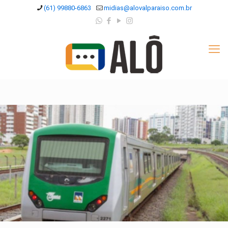
(61) 99880-6863
midias@alovalparaiso.com.br