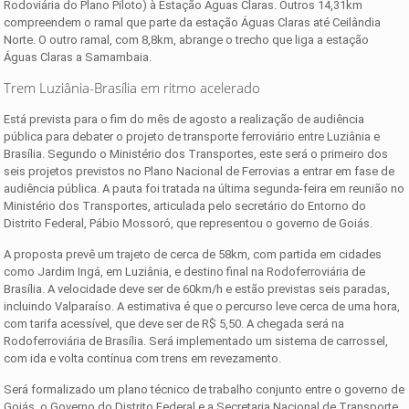
Rodoviária do Plano Piloto) à Estação Águas Claras. Outros 14,31km
compreendem o ramal que parte da estação Águas Claras até Ceilândia
Norte. O outro ramal, com 8,8km, abrange o trecho que liga a estação
Águas Claras a Samambaia.
Trem Luziânia-Brasília em ritmo acelerado
Está prevista para o fim do mês de agosto a realização de audiência
pública para debater o projeto de transporte ferroviário entre Luziânia e
Brasília. Segundo o Ministério dos Transportes, este será o primeiro dos
seis projetos previstos no Plano Nacional de Ferrovias a entrar em fase de
audiência pública. A pauta foi tratada na última segunda-feira em reunião no
Ministério dos Transportes, articulada pelo secretário do Entorno do
Distrito Federal, Pábio Mossoró, que representou o governo de Goiás.
A proposta prevê um trajeto de cerca de 58km, com partida em cidades
como Jardim Ingá, em Luziânia, e destino final na Rodoferroviária de
Brasília. A velocidade deve ser de 60km/h e estão previstas seis paradas,
incluindo Valparaíso. A estimativa é que o percurso leve cerca de uma hora,
com tarifa acessível, que deve ser de R$ 5,50. A chegada será na
Rodoferroviária de Brasília. Será implementado um sistema de carrossel,
com ida e volta contínua com trens em revezamento.
Será formalizado um plano técnico de trabalho conjunto entre o governo de
Goiás, o Governo do Distrito Federal e a Secretaria Nacional de Transporte