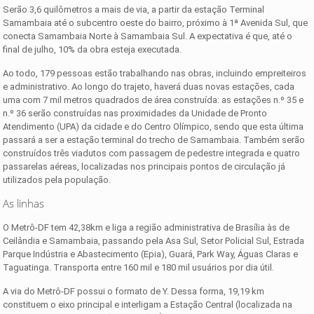
Serão 3,6 quilômetros a mais de via, a partir da estação Terminal
Samambaia até o subcentro oeste do bairro, próximo à 1ª Avenida Sul, que
conecta Samambaia Norte à Samambaia Sul. A expectativa é que, até o
final de julho, 10% da obra esteja executada.
Ao todo, 179 pessoas estão trabalhando nas obras, incluindo empreiteiros
e administrativo. Ao longo do trajeto, haverá duas novas estações, cada
uma com 7 mil metros quadrados de área construída: as estações n.º 35 e
n.º 36 serão construídas nas proximidades da Unidade de Pronto
Atendimento (UPA) da cidade e do Centro Olímpico, sendo que esta última
passará a ser a estação terminal do trecho de Samambaia. Também serão
construídos três viadutos com passagem de pedestre integrada e quatro
passarelas aéreas, localizadas nos principais pontos de circulação já
utilizados pela população.
As linhas
O Metrô-DF tem 42,38km e liga a região administrativa de Brasília às de
Ceilândia e Samambaia, passando pela Asa Sul, Setor Policial Sul, Estrada
Parque Indústria e Abastecimento (Epia), Guará, Park Way, Águas Claras e
Taguatinga. Transporta entre 160 mil e 180 mil usuários por dia útil.
A via do Metrô-DF possui o formato de Y. Dessa forma, 19,19 km
constituem o eixo principal e interligam a Estação Central (localizada na