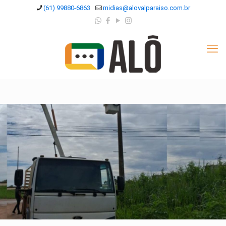
(61) 99880-6863
midias@alovalparaiso.com.br