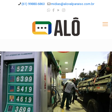
(61) 99880-6863
midias@alovalparaiso.com.br