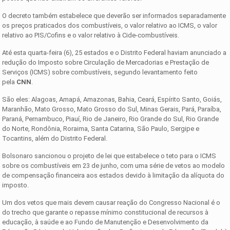
O decreto também estabelece que deverão ser informados separadamente
os preços praticados dos combustíveis, o valor relativo ao ICMS, o valor
relativo ao PIS/Cofins e o valor relativo à Cide-combustíveis.
Até esta quarta-feira (6), 25 estados e o Distrito Federal haviam anunciado a
redução do Imposto sobre Circulação de Mercadorias e Prestação de
Serviços (ICMS) sobre combustíveis, segundo levantamento feito
pela
CNN
.
São eles: Alagoas, Amapá, Amazonas, Bahia, Ceará, Espírito Santo, Goiás,
Maranhão, Mato Grosso, Mato Grosso do Sul, Minas Gerais, Pará, Paraíba,
Paraná, Pernambuco, Piauí, Rio de Janeiro, Rio Grande do Sul, Rio Grande
do Norte, Rondônia, Roraima, Santa Catarina, São Paulo, Sergipe e
Tocantins, além do Distrito Federal.
Bolsonaro sancionou o projeto de lei que estabelece o teto para o ICMS
sobre os combustíveis em 23 de junho, com uma série de vetos ao modelo
de compensação financeira aos estados devido à limitação da alíquota do
imposto.
Um dos vetos que mais devem causar reação do Congresso Nacional é o
do trecho que garante o repasse mínimo constitucional de recursos à
educação, à saúde e ao Fundo de Manutenção e Desenvolvimento da