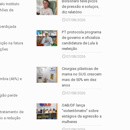
Bolsonaro teve picos
lo Instituto
de pressão e soluços,
lhões de
diz relatório
07/08/2026
sperdiçada
PT protocola programa
de governo e oficializa
ição na fatura
candidatura de Lula à
reeleição
ações
07/08/2026
Cirurgias plásticas de
mama no SUS crescem
ômbia (46%) e
mais de 50% em dez
anos
07/08/2026
egião perde
OAB/DF lança
“violentômetro” sobre
 tratamento de
estágios da agressão a
ão a redução
mulheres
07/08/2026