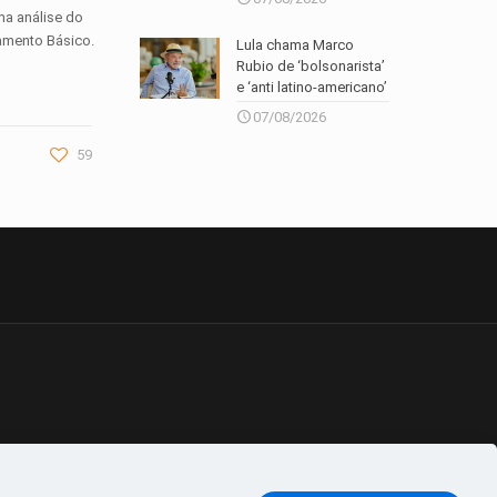
ma análise do
amento Básico.
Lula chama Marco
Rubio de ‘bolsonarista’
e ‘anti latino-americano’
07/08/2026
59