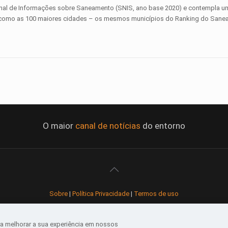
ional de Informações sobre Saneamento (SNIS, ano base 2020) e contempla u
em como as 100 maiores cidades – os mesmos municípios do Ranking do Sane
O maior
canal de notícias
do entorno
Sobre
|
Política Privacidade
|
Termos de uso
Todos os direitos reservados
a melhorar a sua experiência em nossos