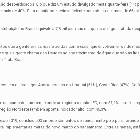
 são desperdiçados. É o que diz um estudo divulgado nesta quarta-feira (1º) pe
e mais de 40%. Esta quantidade seria suficiente para abastecer mais de 66 mi
stribuição no Brasil equivale a 7,8 mil piscinas olímpicas de água tratada de
tos que a gente vê nas ruas e perdas comerciais, que envolvem erros de med
arte que a gente chama das fraudes no abastecimento de água que são as lig
 Trata Brasil.
l ficou em quinto lugar. Abaixo apenas do Uruguai (51%), Costa Rica (47%), Col
de saneamento, também é onde se registra o maior IPD, com 51,2%, isto é, a r
 região Nordeste também aponta indicador alto, com 46,3%.
sde 2019, concluiu 500 empreendimentos de saneamento pelo país, levando
para implementar as metas do novo marco do saneamento. Entre as metas, est
.