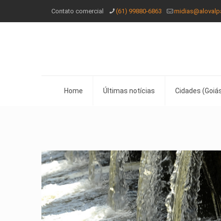
Contato comercial
(61) 99880-6863
midias@alovalp
Home
Últimas notícias
Cidades (Goiás