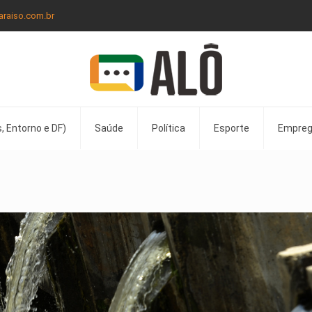
araiso.com.br
, Entorno e DF)
Saúde
Política
Esporte
Empre