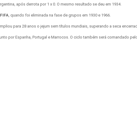
Argentina, após derrota por 1 x 0. O mesmo resultado se deu em 1934.
 FIFA
, quando foi eliminada na fase de grupos em 1930 e 1966.
ampliou para 28 anos o jejum sem títulos mundiais, superando a seca encerr
junto por Espanha, Portugal e Marrocos. O ciclo também será comandado pelo 