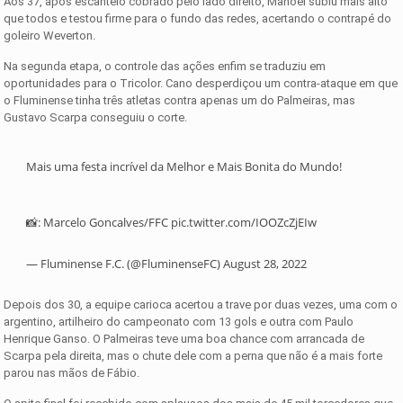
Aos 37, após escanteio cobrado pelo lado direito, Manoel subiu mais alto
que todos e testou firme para o fundo das redes, acertando o contrapé do
goleiro Weverton.
Na segunda etapa, o controle das ações enfim se traduziu em
oportunidades para o Tricolor. Cano desperdiçou um contra-ataque em que
o Fluminense tinha três atletas contra apenas um do Palmeiras, mas
Gustavo Scarpa conseguiu o corte.
Mais uma festa incrível da Melhor e Mais Bonita do Mundo!
📸: Marcelo Goncalves/FFC
pic.twitter.com/IOOZcZjEIw
— Fluminense F.C. (@FluminenseFC)
August 28, 2022
Depois dos 30, a equipe carioca acertou a trave por duas vezes, uma com o
argentino, artilheiro do campeonato com 13 gols e outra com Paulo
Henrique Ganso. O Palmeiras teve uma boa chance com arrancada de
Scarpa pela direita, mas o chute dele com a perna que não é a mais forte
parou nas mãos de Fábio.