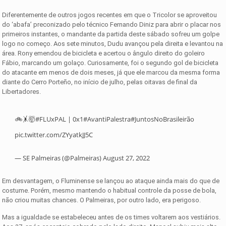
Diferentemente de outros jogos recentes em que o Tricolor se aproveitou
do ‘abafa’ preconizado pelo técnico Fernando Diniz para abrir o placar nos
primeiros instantes, o mandante da partida deste sábado sofreu um golpe
logo no começo. Aos sete minutos, Dudu avançou pela direita e levantou na
área. Rony emendou de bicicleta e acertou o ângulo direito do goleiro
Fábio, marcando um golaço. Curiosamente, foi o segundo gol de bicicleta
do atacante em menos de dois meses, já que ele marcou da mesma forma
diante do Cerro Porteño, no início de julho, pelas oitavas de final da
Libertadores.
🚲🤸🤯
#FLUxPAL
| 0x1
#AvantiPalestra
#JuntosNoBrasileirão
pic.twitter.com/ZYyatkJJ5C
— SE Palmeiras (@Palmeiras)
August 27, 2022
Em desvantagem, o Fluminense se lançou ao ataque ainda mais do que de
costume. Porém, mesmo mantendo o habitual controle da posse de bola,
não criou muitas chances. O Palmeiras, por outro lado, era perigoso.
Mas a igualdade se estabeleceu antes de os times voltarem aos vestiários.