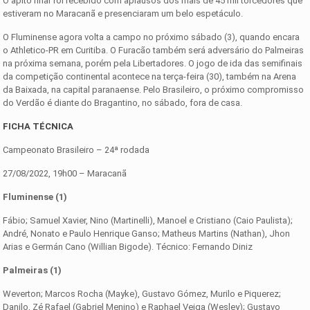
O apito final foi recebido com aplausos dos mais de 45 mil torcedores que
estiveram no Maracanã e presenciaram um belo espetáculo.
O Fluminense agora volta a campo no próximo sábado (3), quando encara
o Athletico-PR em Curitiba. O Furacão também será adversário do Palmeiras
na próxima semana, porém pela Libertadores. O jogo de ida das semifinais
da competição continental acontece na terça-feira (30), também na Arena
da Baixada, na capital paranaense. Pelo Brasileiro, o próximo compromisso
do Verdão é diante do Bragantino, no sábado, fora de casa.
FICHA TÉCNICA
Campeonato Brasileiro – 24ª rodada
27/08/2022, 19h00 – Maracanã
Fluminense (1)
Fábio; Samuel Xavier, Nino (Martinelli), Manoel e Cristiano (Caio Paulista);
André, Nonato e Paulo Henrique Ganso; Matheus Martins (Nathan), Jhon
Arias e Germán Cano (Willian Bigode). Técnico: Fernando Diniz
Palmeiras (1)
Weverton; Marcos Rocha (Mayke), Gustavo Gómez, Murilo e Piquerez;
Danilo, Zé Rafael (Gabriel Menino) e Raphael Veiga (Wesley); Gustavo