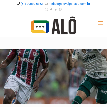
(61) 99880-6863
midias@alovalparaiso.com.br