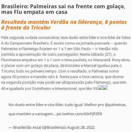
Brasileiro: Palmeiras sai na frente com golaço,
mas Flu empata em casa
Resultado mantém Verdão na liderança, 8 pontos
à frente do Tricolor
Pela segunda rodada consecutiva, teve duelo entre líder e vice-líder da Série
A do Campeonato Brasileiro. E assim como na jornada passada – quando
Palmeiras e Flamengo ficaram no 1 a 1 em São Paulo – o Verdão não
permitiu a aproximação de outro perseguidor. Neste sábado (27), o
Fluminense empatou em 1 a 1 com o time paulista, no Maracanã. Rony abriu
o placar com um golaço de placa, de bicicleta e Manoel igualou para o
Tricolor, tudo no primeiro tempo. Com o resultado, o Palmeiras soma
agora 50 pontos e mantém oito à frente para o time carioca, que dorme
na segunda posição mas pode ser ultrapassado pelo Flamengo, que tem
40 e igualado por Corinthians e Internacional, que têm 39.
No duelo entre líder e vice-líder, tudo igual. Melhor pro
@palmeiras
,
que mantém a vantagem…
pic.twitter.com/63rPJfI5P8
— Brasileirão Assaí (@Brasileirao)
August 28, 2022