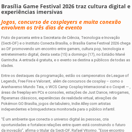
Brasília Game Festival 2026 traz cultura digital e
experiências imersivas
Jogos, concurso de cosplayers e muita conexão
envolvem os três dias de evento
Fruto de parceria entre a Secretaria de Ciência, Tecnologia e Inovação
(Secti-DF) e o Instituto Conecta Brasília, o Brasília Game Festival 2026 chega
ao DF promovendo um encontro entre gamers, cultura pop, tecnologia e
entretenimento digital, desta sexta (15) a domingo (17), no Estádio Mané
Garrincha. A entrada é gratuita, e o evento se destina a públicos de todas as
idades.
Entre os destaques da programação, estão os campeonatos de League of
Legends, Free Fire e Valorant, além de concursos de cosplay – como o
Aranhaverso Mundo Teia, o WCS Camp Cosplay Internacional e o Cospet — ,
áreas de freeplay em PCs e consoles, estações de Just Dance, retrogames,
fliperamas clássicos, experiências de realidade virtual, ativações de
Pokémon GO Brasília, jogos de tabuleiro, Indie Alley com artistas
independentes e brinquedoteca monitorada para o público infantil.
“É um ambiente que conecta o universo digital às pessoas, cria
oportunidades e fortalece relações entre quem está construindo o futuro
da inovação”, afirma o titular da Secti-DF, Rafael Vitorino. “Esse encontro