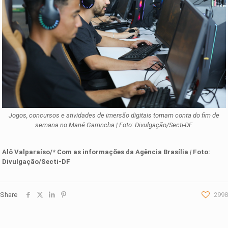
Jogos, concursos e atividades de imersão digitais tomam conta do fim de
semana no Mané Garrincha | Foto: Divulgação/Secti-DF
Alô Valparaíso/* Com as informações d
a Agência Brasília
|
Foto:
Divulgação/Secti-DF
Share
2998