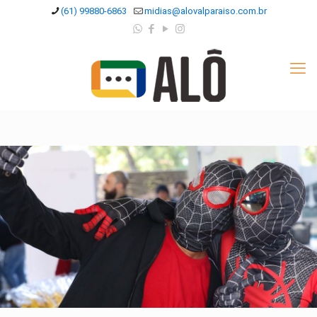
(61) 99880-6863
midias@alovalparaiso.com.br