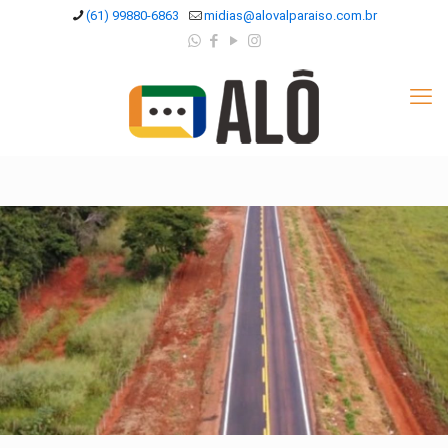
(61) 99880-6863
midias@alovalparaiso.com.br