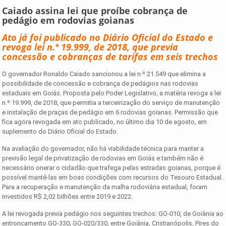
Caiado assina lei que proíbe cobrança de
pedágio em rodovias goianas
Ato já foi publicado no Diário Oficial do Estado e
revoga lei n.º 19.999, de 2018, que previa
concessão e cobranças de tarifas em seis trechos
O governador Ronaldo Caiado sancionou a lei n.º 21.549 que elimina a
possibilidade de concessão e cobrança de pedágios nas rodovias
estaduais em Goiás. Proposta pelo Poder Legislativo, a matéria revoga a lei
n.º 19.999, de 2018, que permitia a terceirização do serviço de manutenção
e instalação de praças de pedágio em 6 rodovias goianas. Permissão que
fica agora revogada em ato publicado, no último dia 10 de agosto, em
suplemento do Diário Oficial do Estado.
Na avaliação do governador, não há viabilidade técnica para manter a
previsão legal de privatização de rodovias em Goiás e também não é
necessário onerar o cidadão que trafega pelas estradas goianas, porque é
possível mantê-las em boas condições com recursos do Tesouro Estadual.
Para a recuperação e manutenção da malha rodoviária estadual, foram
investidos R$ 2,02 bilhões entre 2019 e 2022.
A lei revogada previa pedágio nos seguintes trechos: GO-010, de Goiânia ao
entroncamento GO-330; GO-020/330, entre Goiânia, Cristianópolis, Pires do