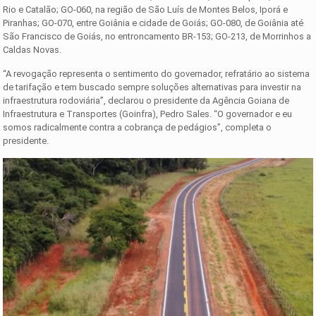
Rio e Catalão; GO-060, na região de São Luís de Montes Belos, Iporá e
Piranhas; GO-070, entre Goiânia e cidade de Goiás; GO-080, de Goiânia até
São Francisco de Goiás, no entroncamento BR-153; GO-213, de Morrinhos a
Caldas Novas.
“A revogação representa o sentimento do governador, refratário ao sistema
de tarifação e tem buscado sempre soluções alternativas para investir na
infraestrutura rodoviária”, declarou o presidente da Agência Goiana de
Infraestrutura e Transportes (Goinfra), Pedro Sales. “O governador e eu
somos radicalmente contra a cobrança de pedágios”, completa o
presidente.