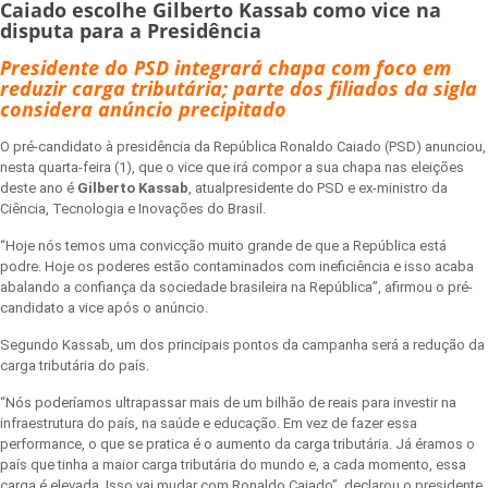
Caiado escolhe Gilberto Kassab como vice na
disputa para a Presidência
Presidente do PSD integrará chapa com foco em
reduzir carga tributária; parte dos filiados da sigla
considera anúncio precipitado
O pré-candidato à presidência da República Ronaldo Caiado (PSD) anunciou,
nesta quarta-feira (1), que o vice que irá compor a sua chapa nas eleições
deste ano é
Gilberto Kassab
, atualpresidente do PSD e ex-ministro da
Ciência, Tecnologia e Inovações do Brasil.
“Hoje nós temos uma convicção muito grande de que a República está
podre. Hoje os poderes estão contaminados com ineficiência e isso acaba
abalando a confiança da sociedade brasileira na República”, afirmou o pré-
candidato a vice após o anúncio.
Segundo Kassab, um dos principais pontos da campanha será a redução da
carga tributária do país.
“Nós poderíamos ultrapassar mais de um bilhão de reais para investir na
infraestrutura do país, na saúde e educação. Em vez de fazer essa
performance, o que se pratica é o aumento da carga tributária. Já éramos o
país que tinha a maior carga tributária do mundo e, a cada momento, essa
carga é elevada. Isso vai mudar com Ronaldo Caiado”, declarou o presidente