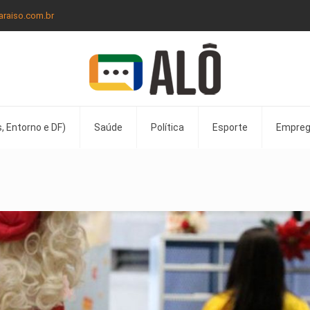
araiso.com.br
, Entorno e DF)
Saúde
Política
Esporte
Empre