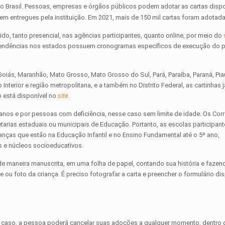
 Brasil. Pessoas, empresas e órgãos públicos podem adotar as cartas dispon
em entregues pela instituição. Em 2021, mais de 150 mil cartas foram adotada
do, tanto presencial, nas agências participantes, quanto online, por meio do
tendências nos estados possuem cronogramas específicos de execução do p
oiás, Maranhão, Mato Grosso, Mato Grosso do Sul, Pará, Paraíba, Paraná, Pia
 Interior e região metropolitana, e a também no Distrito Federal, as cartinhas
 está disponível no
site
.
anos e por pessoas com deficiência, nesse caso sem limite de idade. Os Co
tarias estaduais ou municipais de Educação. Portanto, as escolas participan
anças que estão na Educação Infantil e no Ensino Fundamental até o 5º ano,
s e núcleos socioeducativos.
 de maneira manuscrita, em uma folha de papel, contando sua história e fazen
u foto da criança. É preciso fotografar a carta e preencher o formulário dis
sse caso, a pessoa poderá cancelar suas adoções a qualquer momento, dentro