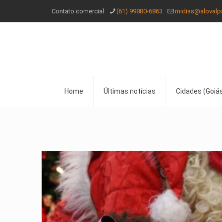
Contato comercial
(61) 99880-6863
midias@alovalp
Home
Últimas notícias
Cidades (Goiás