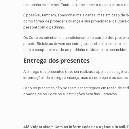
campanha na internet. Tanto o cancelamento quanto a troca das
É possível, também, apadrinhar mais cartas, mas em caso de de
como forma de proteger a criança e sua privacidade, os Correi
pessoal com o padrinho.
Os Correios orientam o acondicionamento correto dos presentes.
pacote. Bicicletas devem ser entregues, preferencialmente, em c
com o campo reservado ao padrinho devidamente preenchido. O
Entrega dos presentes
A entrega dos presentes deve ser realizada apenas nas agência
informações da entrega à criança, mas o endereço e os dados 
Caso os presentes não possam ser entregues em razão de endere
doados pelos Correios a instituições sem fins lucrativos.
Alô Valparaíso/* Com as informações da
Agência Brasil
/