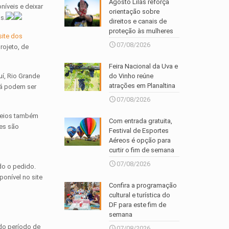
Agosto Lilás reforça
íveis e deixar
orientação sobre
s.
direitos e canais de
proteção às mulheres
site dos
07/08/2026
rojeto, de
Feira Nacional da Uva e
do Vinho reúne
uí, Rio Grande
atrações em Planaltina
 já podem ser
07/08/2026
rreios também
Com entrada gratuita,
tes são
Festival de Esportes
Aéreos é opção para
curtir o fim de semana
07/08/2026
do o pedido.
ponível no site
Confira a programação
cultural e turística do
DF para este fim de
semana
 do período de
07/08/2026