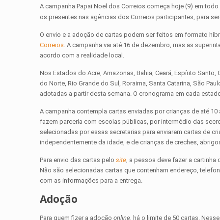
A campanha Papai Noel dos Correios começa hoje (9) em todo o
os presentes nas agências dos Correios participantes, para ser
O envio e a adoção de cartas podem ser feitos em formato híbri
Correios
. A campanha vai até 16 de dezembro, mas as superin
acordo com a realidade local.
Nos Estados do Acre, Amazonas, Bahia, Ceará, Espírito Santo, G
do Norte, Rio Grande do Sul, Roraima, Santa Catarina, São Paulo
adotadas a partir desta semana. O cronograma em cada estado
A campanha contempla cartas enviadas por crianças de até 10 
fazem parceria com escolas públicas, por intermédio das secre
selecionadas por essas secretarias para enviarem cartas de cri
independentemente da idade, e de crianças de creches, abrigo
Para envio das cartas pelo
site
, a pessoa deve fazer a cartinha
Não são selecionadas cartas que contenham endereço, telefone o
com as informações para a entrega.
Adoção
Para quem fizer a adoção
online
, há o limite de 50 cartas. Ne