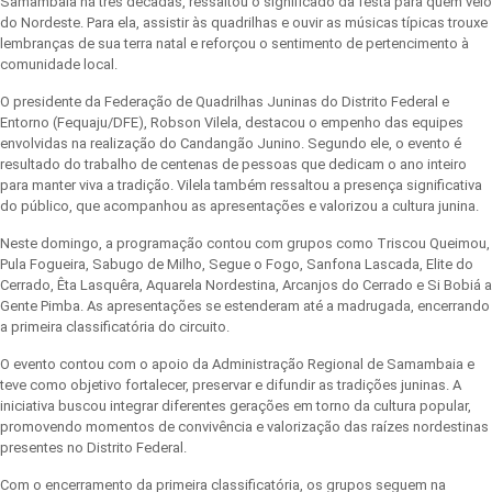
Samambaia há três décadas, ressaltou o significado da festa para quem veio
do Nordeste. Para ela, assistir às quadrilhas e ouvir as músicas típicas trouxe
lembranças de sua terra natal e reforçou o sentimento de pertencimento à
comunidade local.
O presidente da Federação de Quadrilhas Juninas do Distrito Federal e
Entorno (Fequaju/DFE), Robson Vilela, destacou o empenho das equipes
envolvidas na realização do Candangão Junino. Segundo ele, o evento é
resultado do trabalho de centenas de pessoas que dedicam o ano inteiro
para manter viva a tradição. Vilela também ressaltou a presença significativa
do público, que acompanhou as apresentações e valorizou a cultura junina.
Neste domingo, a programação contou com grupos como Triscou Queimou,
Pula Fogueira, Sabugo de Milho, Segue o Fogo, Sanfona Lascada, Elite do
Cerrado, Êta Lasquêra, Aquarela Nordestina, Arcanjos do Cerrado e Si Bobiá a
Gente Pimba. As apresentações se estenderam até a madrugada, encerrando
a primeira classificatória do circuito.
O evento contou com o apoio da Administração Regional de Samambaia e
teve como objetivo fortalecer, preservar e difundir as tradições juninas. A
iniciativa buscou integrar diferentes gerações em torno da cultura popular,
promovendo momentos de convivência e valorização das raízes nordestinas
presentes no Distrito Federal.
Com o encerramento da primeira classificatória, os grupos seguem na