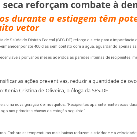
e seca reforçam combate à de
os durante a estiagem têm pote
ito vetor
a de Saúde do Distrito Federal (SES-DF) reforça o alerta para a importância
permanecer por até 400 dias sem contato com a água, aguardando apenas as 
r viáveis por vários meses aderidos às paredes internas de recipientes, m
tensificar as ações preventivas, reduzir a quantidade de 
Kenia Cristina de Oliveira, bióloga da SES-DF
 a uma nova geração de mosquitos. “Recipientes aparentemente secos durant
logo nas primeiras chuvas da estação seguinte.”
no. Embora as temperaturas mais baixas reduzam a atividade e a velocidade