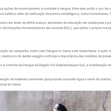
realiza ações de monitoramento e combate à dengue. Entre elas estão o uso d
nos baldios; além da verificação de pontos estratégicos, como borracharias, f
ouros em áreas de difícil acesso; atividades de educação em saúde para a pop
de Estações Disseminadoras de Larvicida (EDL), que utiliza o próprio mosquit
ealização da campanha Junho sem Dengue no Gama e em Santa Maria. A ação re
eis criadouros do Aedes aegypti e reforçar a importância das medidas de prev
o e Controle da Dengue da Região Sul (Geiplandengue Sul), a mobilização int
ação de materiais inservíveis que possam acumular água e servir de criadour
gional do Gama.