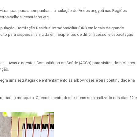
e ovitrampas para acompanhar a circulação do Aedes aegypti nas Regiões
erros-velhos, cemitérios etc.
ulação; Borrifação Residual Intradomiciliar (BRI) em locais de grande
o para dispersar larvicida em recipientes de difícil acesso; e capacitação
uniu Avas e agentes Comunitários de Saúde (ACSs) para visitas domiciliares
enção.
egra uma estratégia de enfrentamento às arboviroses e terá continuidade na
o para o mosquito. O recolhimento desses itens será realizado nos dias 22 e