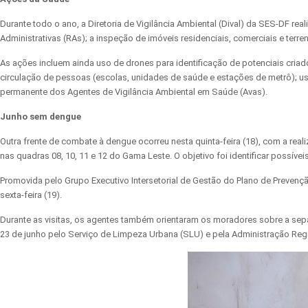
Durante todo o ano, a Diretoria de Vigilância Ambiental (Dival) da SES-DF 
Administrativas (RAs); a inspeção de imóveis residenciais, comerciais e terre
As ações incluem ainda uso de drones para identificação de potenciais criad
circulação de pessoas (escolas, unidades de saúde e estações de metrô); uso 
permanente dos Agentes de Vigilância Ambiental em Saúde (Avas).
Junho sem dengue
Outra frente de combate à dengue ocorreu nesta quinta-feira (18), com a r
nas quadras 08, 10, 11 e 12 do Gama Leste. O objetivo foi identificar possív
Promovida pelo Grupo Executivo Intersetorial de Gestão do Plano de Prevençã
sexta-feira (19).
Durante as visitas, os agentes também orientaram os moradores sobre a separ
23 de junho pelo Serviço de Limpeza Urbana (SLU) e pela Administração Re