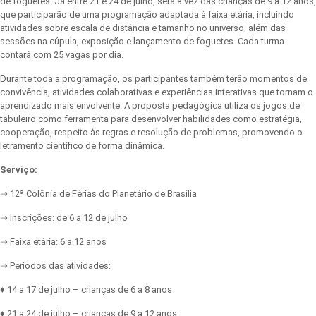
de foguetes. Já entre 21 e 24 de julho, será a vez das crianças de 9 a 12 anos,
que participarão de uma programação adaptada à faixa etária, incluindo
atividades sobre escala de distância e tamanho no universo, além das
sessões na cúpula, exposição e lançamento de foguetes. Cada turma
contará com 25 vagas por dia.
Durante toda a programação, os participantes também terão momentos de
convivência, atividades colaborativas e experiências interativas que tornam o
aprendizado mais envolvente. A proposta pedagógica utiliza os jogos de
tabuleiro como ferramenta para desenvolver habilidades como estratégia,
cooperação, respeito às regras e resolução de problemas, promovendo o
letramento científico de forma dinâmica.
Serviço:
⇒ 12ª Colônia de Férias do Planetário de Brasília
⇒ Inscrições: de 6 a 12 de julho
⇒ Faixa etária: 6 a 12 anos
⇒ Períodos das atividades:
♦ 14 a 17 de julho – crianças de 6 a 8 anos
♦ 21 a 24 de julho – crianças de 9 a 12 anos