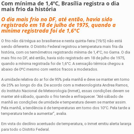
Com mínima de 1,4ºC, Brasília registra o dia
mais frio da história
O dia mais frio no DF, até então, havia sido
registrado em 18 de julho de 1975, quando a
mínima registrada foi de 1,6°C
O frio não dá trégua ao brasiliense e nesta quinta-feira (19/5) não está
sendo diferente. O Distrito Federal registrou a temperatura mais fria da
história, com os termômetros registrando mínima de 1,4°C, no Gama. O dia
mais frio no DF, até então, havia sido registrado em 18 de julho de 1975,
quando a mínima registrada foi de 1,6°C. A sensação térmica chegou a
abaixo de 0ºC mesmo com ventos fracos a moderados.
A umidade relativa do ar foi de 95% pela manhã e deve se manter em torno
de 25% ao longo do dia. De acordo com a meteorologista Andrea Ramos,
do Instituto Nacional de Meteorologia (Inmet), essas condições devem se
manter até sábado, quando o frio tende a enfraquecer. “Até sábado de
manhã as condições de umidade e temperatura devem se manter assim.
Pela manhã, a tendência é de temperaturas em torno dos 10°C. Pela tarde a
temperatura tende a aumentar”, avalia.
Em vista do declínio acentuado de temperatura, o Inmet emitiu alerta laranja
para todo o Distrito Federal.