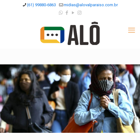
(61) 99880-6863
midias@alovalparaiso.com.br