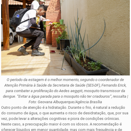
O período da estiagem é o melhor momento, segundo o coordenador de
Atenção Primária à Saúde da Secretaria de Saúde (SES-DF), Fernando Erick,
para combater a proliferação do Aedes aegypti, mosquito transmissor da
dengue. “Evitar a água parada para o mosquito não ter criadouros”, ressalta |
Foto: Geovana Albuquerque/Agência Brasília
Outro ponto de atenção é a hidratação. Durante o frio, é natural a redução
do consumo de água, o que aumenta o risco de desidratação, que, por sua
vez, pode levar a alterações cognitivas e piora de condições crônicas.
Neste caso, a preocupação maior é com os idosos. A recomendação é
oferecer líquidos em menor quantidade, mas com mais frequência e de