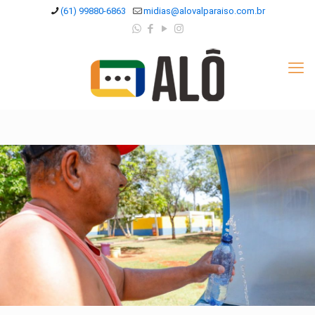
(61) 99880-6863
midias@alovalparaiso.com.br