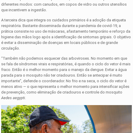
diferentes modos: com canudos, em copos de vidro ou outros utensílios
que incentivem a ingestão.
A terceira dica que integra os cuidados primários é a adoção da etiqueta
respiratória. Bastante disseminada durante a pandemia de covid-19, a
prática consiste no uso de máscaras, afastamento temporário e reforço da
higiene das mãos logo após a identificação de sintomas gripais. O objetivo
é evitar a disseminação de doenças em locais públicos e de grande
circulação.
“Também não podemos esquecer das arboviroses. No momento em que
se fala de síndromes virais e respiratórias, é quando o ciclo do vetor é mais
fraco. Então é o melhor momento para o manejo da dengue. Evitar a água
parada para o mosquito não ter criadouros. Então se antecipar é muito
importante”, defende o coordenador. No frio e na seca, o ciclo do vetor é
menos ativo — o que representa o melhor momento para intensificar ações
de prevenção, como eliminação de criadouros e controle do mosquito
Aedes aegypti
.