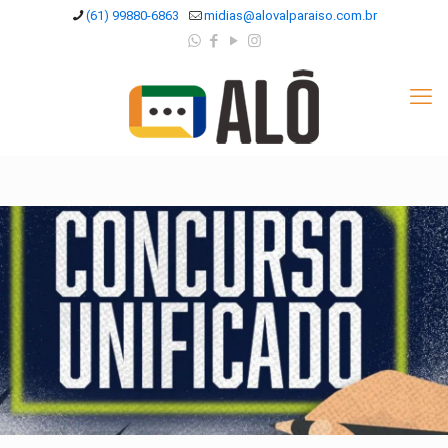
(61) 99880-6863
midias@alovalparaiso.com.br