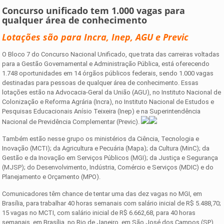
Concurso unificado tem 1.000 vagas para
qualquer área de conhecimento
Lotações são para Incra, Inep, AGU e Previc
O Bloco 7 do Concurso Nacional Unificado, que trata das carreiras voltadas
para a Gestão Governamental e Administração Pública, está oferecendo
1.748 oportunidades em 14 órgãos públicos federais, sendo 1.000 vagas
destinadas para pessoas de qualquer área de conhecimento. Essas
lotações estão na Advocacia-Geral da União (AGU), no Instituto Nacional de
Colonização e Reforma Agrária (Incra), no Instituto Nacional de Estudos e
Pesquisas Educacionais Anísio Teixeira (Inep) e na Superintendência
Nacional de Previdência Complementar (Previc).
Também estão nesse grupo os ministérios da Ciência, Tecnologia e
Inovação (MCTI); da Agricultura e Pecuária (Mapa); da Cultura (MinC); da
Gestão e da Inovação em Serviços Públicos (MGI); da Justiça e Segurança
(MJSP); do Desenvolvimento, Indústria, Comércio e Serviços (MDIC) e do
Planejamento e Orçamento (MPO).
Comunicadores têm chance de tentar uma das dez vagas no MGI, em
Brasília, para trabalhar 40 horas semanais com salário inicial de R$ 5.488,70;
15 vagas no MCTI, com salário inicial de R$ 6.662,68, para 40 horas
semanais, em Brasília, no Rio de Janeiro, em São José dos Campos (SP),