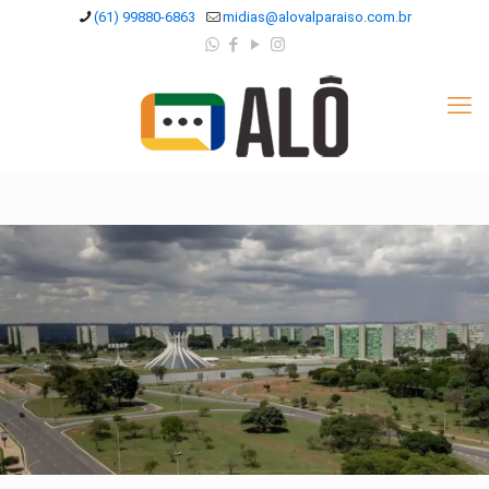
(61) 99880-6863
midias@alovalparaiso.com.br