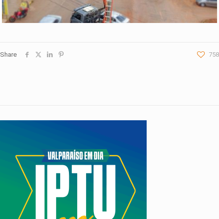
Share
758