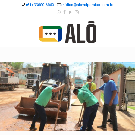
(61) 99880-6863
midias@alovalparaiso.com.br