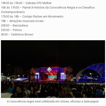
14h30 às 15h45 – Debate Ofó Mulher
16h às 17h30 – Painel A História da Consciência Negra e os Desafios
Contemporâneos
17h30 às 18h – Cortejo Raízes em Movimento
18h – Atrações musicais locais
20h30 – Benzadeus
22h30 – Psirico
0h30 – Carlinhos Brown
A consciência negra será celebrada em shows, oficinas e bate-papos