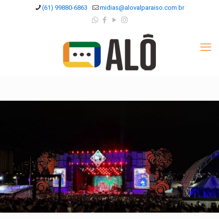
(61) 99880-6863
midias@alovalparaiso.com.br