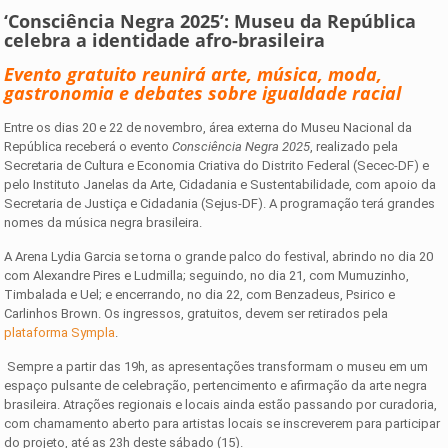
‘Consciência Negra 2025’: Museu da República
celebra a identidade afro-brasileira
Evento gratuito reunirá arte, música, moda,
gastronomia e debates sobre igualdade racial
Entre os dias 20 e 22 de novembro, área externa do Museu Nacional da
República receberá o evento
Consciência Negra 2025
, realizado pela
Secretaria de Cultura e Economia Criativa do Distrito Federal (Secec-DF) e
pelo Instituto Janelas da Arte, Cidadania e Sustentabilidade, com apoio da
Secretaria de Justiça e Cidadania (Sejus-DF). A programação terá grandes
nomes da música negra brasileira.
A Arena Lydia Garcia se torna o grande palco do festival, abrindo no dia 20
com Alexandre Pires e Ludmilla; seguindo, no dia 21, com Mumuzinho,
Timbalada e Uel; e encerrando, no dia 22, com Benzadeus, Psirico e
Carlinhos Brown. Os ingressos, gratuitos, devem ser retirados pela
plataforma Sympla
.
Sempre a partir das 19h, as apresentações transformam o museu em um
espaço pulsante de celebração, pertencimento e afirmação da arte negra
brasileira. Atrações regionais e locais ainda estão passando por curadoria,
com chamamento aberto para artistas locais se inscreverem para participar
do projeto, até as 23h deste sábado (15).