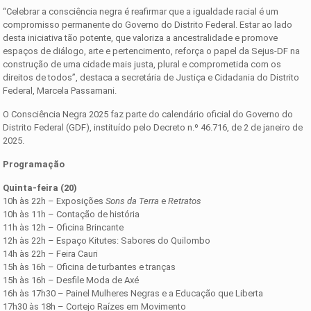
“Celebrar a consciência negra é reafirmar que a igualdade racial é um
compromisso permanente do Governo do Distrito Federal. Estar ao lado
desta iniciativa tão potente, que valoriza a ancestralidade e promove
espaços de diálogo, arte e pertencimento, reforça o papel da Sejus-DF na
construção de uma cidade mais justa, plural e comprometida com os
direitos de todos”, destaca a secretária de Justiça e Cidadania do Distrito
Federal, Marcela Passamani.
O Consciência Negra 2025 faz parte do calendário oficial do Governo do
Distrito Federal (GDF), instituído pelo Decreto n.º 46.716, de 2 de janeiro de
2025.
Programação
Quinta-feira (20)
10h às 22h – Exposições
Sons da Terra
e
Retratos
10h às 11h – Contação de história
11h às 12h – Oficina Brincante
12h às 22h – Espaço Kitutes: Sabores do Quilombo
14h às 22h – Feira Cauri
15h às 16h – Oficina de turbantes e tranças
15h às 16h – Desfile Moda de Axé
16h às 17h30 – Painel Mulheres Negras e a Educação que Liberta
17h30 às 18h – Cortejo Raízes em Movimento