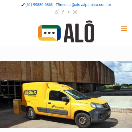
(61) 99880-6863
midias@alovalparaiso.com.br