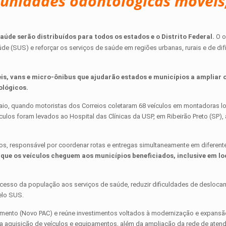
 unidades odontológicas móveis
aúde serão distribuídos para todos os estados e o Distrito Federal.
O o
 (SUS) e reforçar os serviços de saúde em regiões urbanas, rurais e de difí
is, vans e micro-ônibus que ajudarão estados e municípios a ampliar 
ológicos.
io, quando motoristas dos Correios coletaram 68 veículos em montadoras l
culos foram levados ao Hospital das Clínicas da USP, em Ribeirão Preto (SP),
reios, responsável por coordenar rotas e entregas simultaneamente em diferent
 que os veículos cheguem aos municípios beneficiados, inclusive em lo
acesso da população aos serviços de saúde, reduzir dificuldades de desloca
elo SUS.
mento (Novo PAC) e reúne investimentos voltados à modernização e expansã
ão a aquisição de veículos e equipamentos, além da ampliação da rede de ate