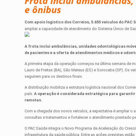
Frota inclui ambulâncias,
e ônibus
Com apoio logístico dos Correios, 5.655 veículos do PAC S
ampliar a capacidade de atendimento do Sistema Único de Saúde
A frota inclui ambulâncias, unidades odontológicas móve
de pacientes e a oferta de atendimentos médicos e odont
A primeira etapa da operação começou na última semana de ma
Lauro de Freitas (BA), São Mateus (ES) e Sorocaba (SP). Os veí
seguirem para os destinos finais.
A distribuição mobiliza a estrutura logística nacional dos Cor
país.
A operação é considerada estratégica para garantir
remotas.
Com a chegada dos novos veículos, a expectativa é ampliar o 
consultas e tratamentos e fortalecer o atendimento prestado p
O PAC Saúde integra o Novo Programa de Aceleração do Cresci
infraestrutura da saúde pública. Entre as ações previstas est