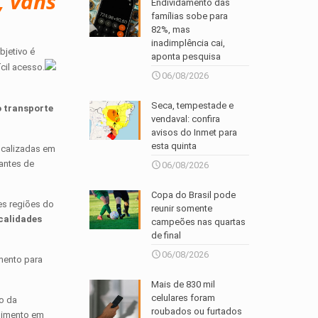
, vans
Endividamento das
famílias sobe para
82%, mas
inadimplência cai,
bjetivo é
aponta pesquisa
cil acesso.
06/08/2026
Seca, tempestade e
o transporte
vendaval: confira
avisos do Inmet para
esta quinta
ocalizadas em
 antes de
06/08/2026
Copa do Brasil pode
es regiões do
reunir somente
calidades
campeões nas quartas
de final
06/08/2026
mento para
Mais de 830 mil
celulares foram
o da
roubados ou furtados
ndimento em