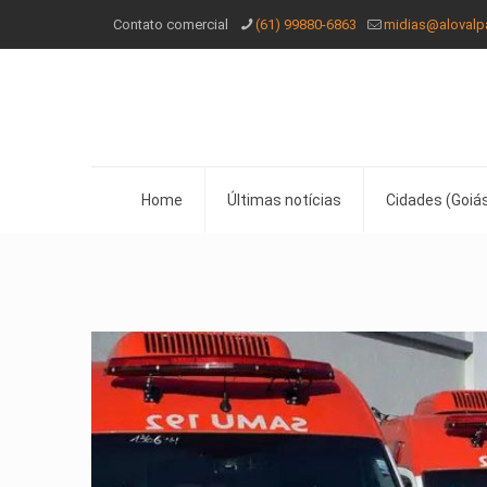
Contato comercial
(61) 99880-6863
midias@alovalp
Home
Últimas notícias
Cidades (Goiás