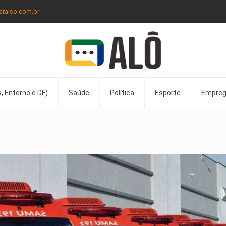
araiso.com.br
, Entorno e DF)
Saúde
Política
Esporte
Empre