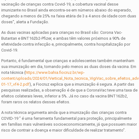
vacinação de crianças contra Covid-19, a cobertura vacinal desse
imunizante no Brasil ainda encontra-se em números abaixo do esperado,
chegando a menos de 25% na faixa etária de 3 a 4 anos de idade com duas
doses”, alerta a Fundação.
As duas vacinas aplicadas para crianças no Brasil são: Corona Vac-
Butantan e BNT162b2-Pfizer, e ambas têm valores próximos a 90% de
efetividade contra infecção e, principalmente, contra hospitalização por
Covid-19.
Portanto, é fundamental que crianças e adolescentes também mantenham
sua imunização em dia, tomando pelo menos as duas doses da vacina. Em
nota técnica (
https://www.bahia.fiocruz.br/wp-
content/uploads/2024/01/Vertical_Nota_tecnica_VigiVac_sobre_efeitos_a
01-17_vf4-2.pdf
), a Fiocruz explica que a imunização é segura. A partir das
pesquisas realizadas, a observação é de que a CoronaVac teve uma taxa de
efeitos colaterais leves, inferior a 5%. Já no caso da vacina BNT162b2,
foram raros os relatos desses efeitos.
A nota técnica argumenta ainda que a imunização das crianças contra
COVID-19 ” é uma ferramenta fundamental para proteção, principalmente
em famílias mais vulneráveis socioeconomicamente, já que possuem maior
risco de contrair a doença e maior dificuldade de realizar tratamento”.