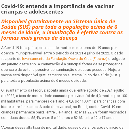
Covid-19: entenda a importância de vacinar
crianças e adolescentes
Disponível gratuitamente no Sistema Único de
Saúde (SUS) para toda a população acima de 6
meses de idade, a imunização é efetiva contra as
formas mais graves da doença
A Covid-19 foi a principal causa de morte em menores de 19 anos por
doença imunoprevenível, entre o período de 2021 e julho de 2022. O dado
faz parte de
levantamento da Fundação Oswaldo Cruz (Fiocruz)
divulgado
em janeiro deste ano. A imunização é a principal forma de se proteger da
doença e de evitar a possível contaminação de outras pessoas. Hoje, a
vacina está disponível gratuitamente no Sistema único de Saúde (SUS)
para toda a população acima de 6 meses de idade.
O levantamento da Fiocruz aponta ainda que, entre agosto de 2021 e julho
de 2022, a taxa de mortalidade causada pelo vírus foi de 4,3 mortes por 100
mil habitantes, para menores de 1 ano, e 0,6 por 100 mil para crianças com
idade entre 1 a 4 anos. A cobertura vacinal, no Brasil, contra Covid-19 em
crianças permanece baixa: entre 3 e 4 anos, apenas 22,2% foram vacinados
com duas doses; 55,4% entre 5 e 11 anos e 82,6% entre 12 e 17 anos.
“Apesar dessa alta taxa de mortalidade, quase dois anos após o início da