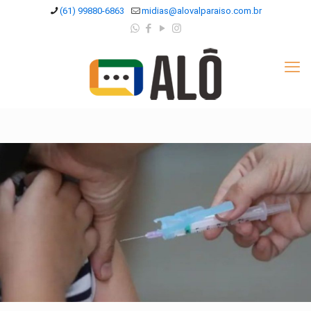
(61) 99880-6863
midias@alovalparaiso.com.br