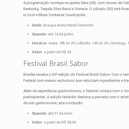
A programação começa na quinta-feira (28), com shows de Cabar
Kentucky, Tequila Shot Band e Starace. O sábado (30) terá Ro
Is Cool e Blues Container Countryside.
Onde:
Bosque Arena Mané Garrincha
Quando:
até 14 de junho
Horário:
sexta, 18h às 2h | sábado, 14h às 2h | domingo, 
Valor:
a partir de R$ 45
Festival Brasil Sabor
Brasília recebe a 20ª edição do Festival Brasil Sabor. Com o te
Federal com menus exclusivos que valorizam ingredientes e trad
Além da experiência gastronômica, o festival contará com o Ci
participantes. A edição também destaca a parceria com o artist
de unir gastronomia, arte e inclusão.
Quando:
até 31 de maio
Valor:
a partir de R$ 59,90