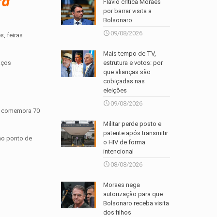
ra
Flávio critica Moraes
por barrar visita a
Bolsonaro
09/08/2026
, feiras
Mais tempo de TV,
estrutura e votos: por
aços
que alianças são
cobiçadas nas
eleições
09/08/2026
ta comemora 70
Militar perde posto e
patente após transmitir
mo ponto de
o HIV de forma
intencional
08/08/2026
Moraes nega
autorização para que
Bolsonaro receba visita
dos filhos