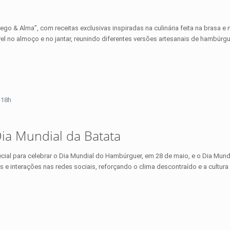
go & Alma”, com receitas exclusivas inspiradas na culinária feita na brasa e 
vel no almoço e no jantar, reunindo diferentes versões artesanais de hambúrg
 18h
ia Mundial da Batata
al para celebrar o Dia Mundial do Hambúrguer, em 28 de maio, e o Dia Mundi
e interações nas redes sociais, reforçando o clima descontraído e a cultura