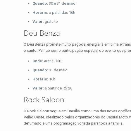
Quando:
30 e 31 de maio
Horário:
a partir das 16h
Valor:
gratuito
Deu Benza
O Deu Benza promete muito pagode, energia lá em cima e trans
o cantor Psirico como participação especial do evento que prome
Onde:
Arena CCB
Quando:
31 de maio
Horário:
16h
Valor:
a partir de R$ 20
Rock Saloon
O Rock Saloon segue em Brasília como uma das novas opções de
Velho Oeste. Idealizado pelos organizadores do Capital Moto W
defumado e uma programação voltada para toda a família.