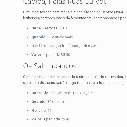
Capiba, Pelas Ruas Eu Vou
O musical revisita a trajetória e a genialidade de Capiba (19
bailarinos/cantores dão vida à montagem, acompanhados por 
Onde:
Teatro POUPEX
Quando:
29 e 30 de maio
Horário:
sexta, 20h | sábado, 17h e 20h
Valor:
a partir de R$ 50
Os Saltimbancos
Com a mistura de elementos do teatro, dança, circo e música, a
opressão dos seus patrões e juntos decidem formar um conjunt
Onde:
Ulysses Centro de Convenções
Quando:
30 de maio
Horário:
11h
Valor:
a partir de R$ 45