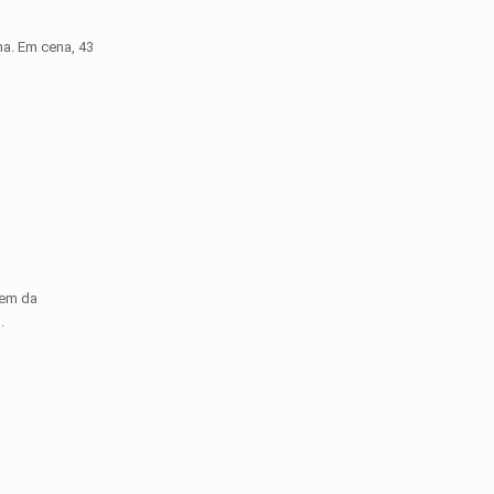
na. Em cena, 43
rem da
.