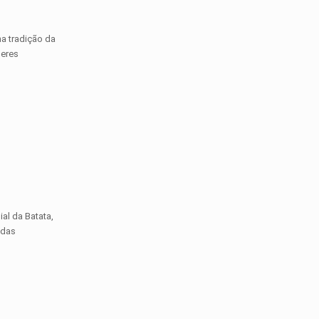
na tradição da
ueres
al da Batata,
 das