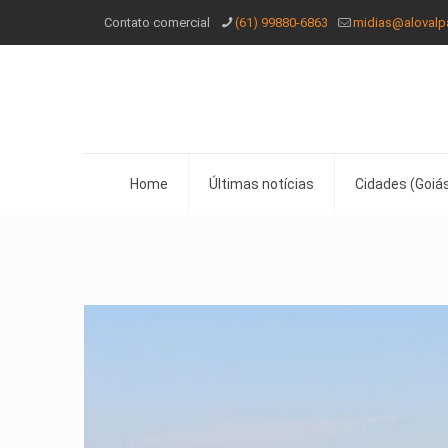
Contato comercial
(61) 99880-6863
midias@alovalp
Home
Últimas notícias
Cidades (Goiás