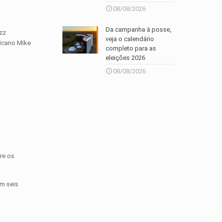
08/08/2026
Da campanha à posse,
azz
veja o calendário
ricano Mike
completo para as
eleições 2026
08/08/2026
tre os
em seis