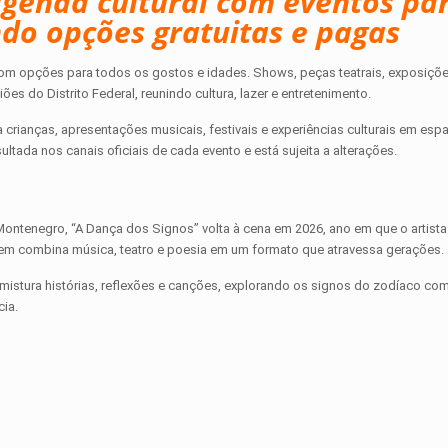
agenda cultural com eventos pa
indo opções gratuitas e pagas
om opções para todos os gostos e idades. Shows, peças teatrais, exposições
es do Distrito Federal, reunindo cultura, lazer e entretenimento.
a crianças, apresentações musicais, festivais e experiências culturais em esp
ltada nos canais oficiais de cada evento e está sujeita a alterações.
ontenegro, “A Dança dos Signos” volta à cena em 2026, ano em que o artis
gem combina música, teatro e poesia em um formato que atravessa gerações.
mistura histórias, reflexões e canções, explorando os signos do zodíaco co
cia.