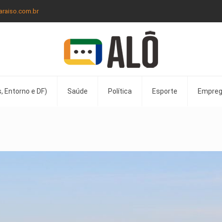
araiso.com.br
, Entorno e DF)
Saúde
Política
Esporte
Empre