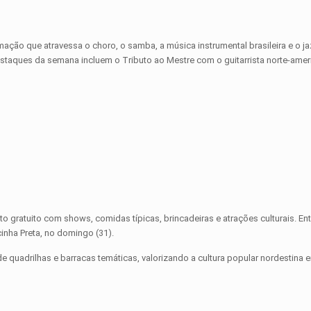
ção que atravessa o choro, o samba, a música instrumental brasileira e o j
destaques da semana incluem o Tributo ao Mestre com o guitarrista norte-ame
to gratuito com shows, comidas típicas, brincadeiras e atrações culturais. En
nha Preta, no domingo (31).
e quadrilhas e barracas temáticas, valorizando a cultura popular nordestina 