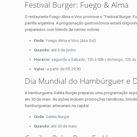
Festival Burger: Fuego & Alma
O restaurante Fuego Alma e Vino promove o “Festival Burger: Fue
parrilla argentina. A programação gastronômica estará disponí
preparados com blends de carnes nobres.
Onde:
Fuego Alma e Vino (Asa Sul)
Quando:
até 6 de junho
Horário:
segunda a Sábado, 12h à 00h | domingo, 12h às
Valor:
a partir de R$ 29,90
Dia Mundial do Hambúrguer e D
A hamburgueria Geléia Burger preparou uma programação especi
em 30 de maio. As ações incluem promoções temáticas, brindes 
hamburguerias artesanais na capital.
Onde:
Geléia Burger
Quando:
até 30 de maio