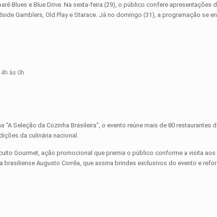
é Blues e Blue Drive. Na sexta-feira (29), o público confere apresentações 
adside Gamblers, Old Play e Starace. Já no domingo (31), a programação se e
14h às 0h
ma “A Seleção da Cozinha Brasileira”, o evento reúne mais de 80 restaurantes d
ições da culinária nacional.
rcuito Gourmet, ação promocional que premia o público conforme a visita aos
a brasiliense Augusto Corrêa, que assina brindes exclusivos do evento e refo