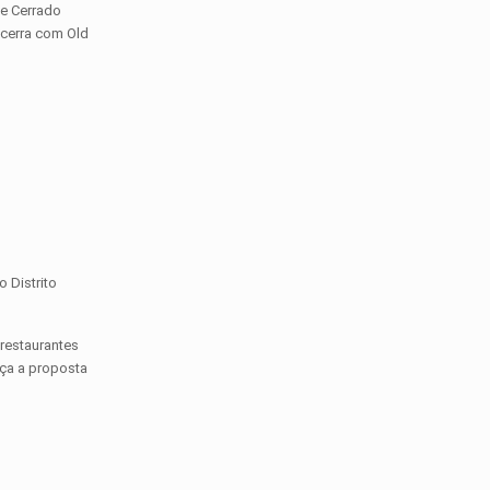
de Cerrado
ncerra com Old
o Distrito
 restaurantes
rça a proposta