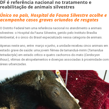
DF é referência nacional no tratamento e
reabilitação de animais silvestres
Único no país, Hospital da Fauna Silvestre acolhe e
acompanha casos graves oriundos de resgates
O Distrito Federal tem uma referência nacional no atendimento a animais
silvestres: o Hospital da Fauna Silvestre, gerido pelo Instituto Brasília
Ambiental, é o único do Brasil especializado nessa categoria de animais.
Apenas neste ano, entre março e junho, a unidade recebeu cinco animais em
estado grave de saúde: uma jovem fêmea de tamanduá-mirim (
Tamandua
tetradactyla
) em estado crítico e quatro cachorros-do-mato (
Cerdocyon
thous
), vítimas de atropelamentos e doenças associadas à proximidade com
áreas urbanizadas.