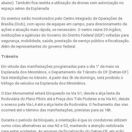
abaixo
). Também fica restrita a utilização de drones sem autorização no
espaço aéreo da Esplanada.
Os eventos serão monitorados pelo Centro Integrado de Operações de
Brasília (Ciob), com apoio de equipes em campo, para direcionamento de
ações e atuação mais rápida, se necessário. O centro reúne 29 órgãos,
instituições e agências do Governo do Distrito Federal (GDF) voltadas para
segurança, mobilidade, saúde, prestação de serviço público e fiscalização.
Além de representantes do governo federal.
Trânsito
Em virtude das manifestações programadas para o dia 1° de maio na
Esplanada dos Ministérios, o Departamento de Trânsito do DF (Detran-DF)
fará interdições no trânsito. A partir das 5h de domingo, será proibido o
tráfego de veículos na Esplanada dos Ministérios.
O Eixo Monumental estará bloqueado na Via S1, desde a alça leste da
Rodoviária do Plano Piloto até a Praça dos Três Poderes e na Via N1, desde
o acesso pela Via L4 até a alça leste da Rodoviária. O fechamento das vias
ocorrerá até o término das manifestações, previstas para as 18h.
Durante o período de bloqueio, a orientação é que os condutores utilizem
como rotas alternativas as vias N2 e S2, mantendo a atenção redobrada
para evitar acidentes. As equipes de fiscalização do Detran-DF, em ação