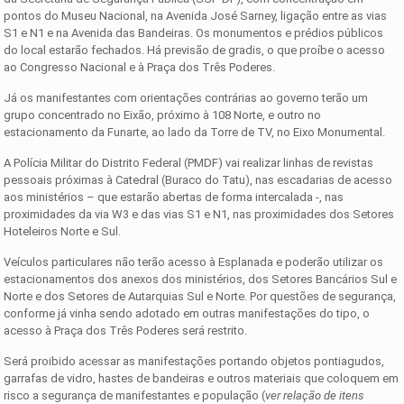
pontos do Museu Nacional, na Avenida José Sarney, ligação entre as vias
S1 e N1 e na Avenida das Bandeiras. Os monumentos e prédios públicos
do local estarão fechados. Há previsão de gradis, o que proíbe o acesso
ao Congresso Nacional e à Praça dos Três Poderes.
Já os manifestantes com orientações contrárias ao governo terão um
grupo concentrado no Eixão, próximo à 108 Norte, e outro no
estacionamento da Funarte, ao lado da Torre de TV, no Eixo Monumental.
A Polícia Militar do Distrito Federal (PMDF) vai realizar linhas de revistas
pessoais próximas à Catedral (Buraco do Tatu), nas escadarias de acesso
aos ministérios – que estarão abertas de forma intercalada -, nas
proximidades da via W3 e das vias S1 e N1, nas proximidades dos Setores
Hoteleiros Norte e Sul.
Veículos particulares não terão acesso à Esplanada e poderão utilizar os
estacionamentos dos anexos dos ministérios, dos Setores Bancários Sul e
Norte e dos Setores de Autarquias Sul e Norte. Por questões de segurança,
conforme já vinha sendo adotado em outras manifestações do tipo, o
acesso à Praça dos Três Poderes será restrito.
Será proibido acessar as manifestações portando objetos pontiagudos,
garrafas de vidro, hastes de bandeiras e outros materiais que coloquem em
risco a segurança de manifestantes e população (
ver relação de itens