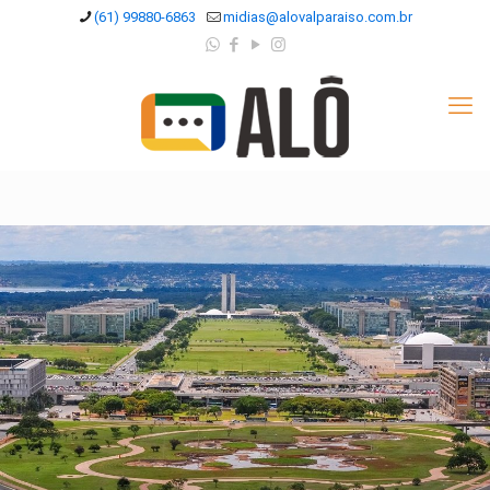
(61) 99880-6863
midias@alovalparaiso.com.br