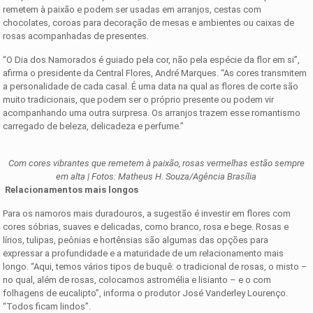
remetem à paixão e podem ser usadas em arranjos, cestas com
chocolates, coroas para decoração de mesas e ambientes ou caixas de
rosas acompanhadas de presentes.
“O Dia dos Namorados é guiado pela cor, não pela espécie da flor em si”,
afirma o presidente da Central Flores, André Marques. “As cores transmitem
a personalidade de cada casal. É uma data na qual as flores de corte são
muito tradicionais, que podem ser o próprio presente ou podem vir
acompanhando uma outra surpresa. Os arranjos trazem esse romantismo
carregado de beleza, delicadeza e perfume.”
Com cores vibrantes que remetem à paixão, rosas vermelhas estão sempre
em alta | Fotos: Matheus H. Souza/Agência Brasília
Relacionamentos mais longos
Para os namoros mais duradouros, a sugestão é investir em flores com
cores sóbrias, suaves e delicadas, como branco, rosa e bege. Rosas e
lírios, tulipas, peônias e hortênsias são algumas das opções para
expressar a profundidade e a maturidade de um relacionamento mais
longo. “Aqui, temos vários tipos de buquê: o tradicional de rosas, o misto –
no qual, além de rosas, colocamos astromélia e lisianto – e o com
folhagens de eucalipto”, informa o produtor José Vanderley Lourenço.
“Todos ficam lindos”.