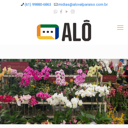
(61) 99880-6863
midias@alovalparaiso.com.br