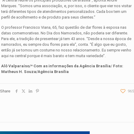
“A central reúne os principais produtores de Brasília”, aponta André
Marques. “Somos uma associação, e, por isso, o cliente que vier nos visitar
terá diferentes tipos de atendimentos personalizados. Cada box tem um
perfil de acolhimento e de produto para seus clientes.”
O professor Francisco Viana, 65, faz questão de dar flores à esposa nas
datas comemorativas. No Dia dos Namorados, não poderia ser diferente.
Para ele, a tradição de presentear já tem 43 anos. “Desde a nossa época de
namorados, eu sempre dou flores para ela”, conta. “É algo que eu gosto,
então já se tornou um costume no nosso relacionamento. Eu sempre venho
aqui na central porque é mais barato e tem muita variedade”.
Alô Valparaíso/* Com as informações d
a Agência Brasília
/
Foto:
Matheus H. Souza/Agência Brasília
Share
965