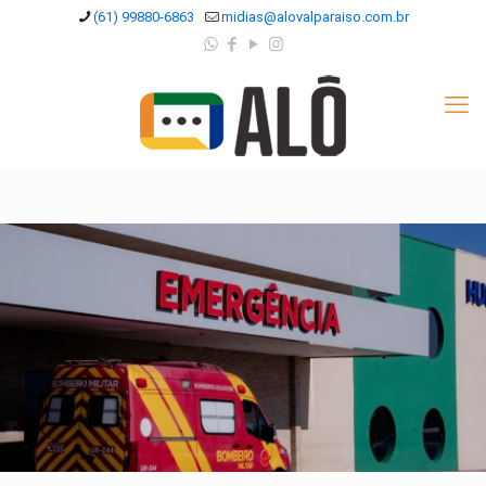
(61) 99880-6863
midias@alovalparaiso.com.br