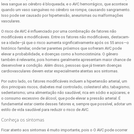
leva sangue ao cérebro é bloqueada; e o AVC hemorrágico, que acontece
quando um vaso sanguíneo no cérebro se rompe, causando sangramento.
Isso pode ser causado por hipertensão, aneurismas ou malformações
vasculares.
O risco de AVC é influenciado por uma combinação de fatores não
modificáveis e modificáveis. Entre os fatores não modificáveis, destacam-
se a idade—já que o risco aumenta significativamente após os 55 anos—o
histórico familiar, onde ter parentes próximos que sofreram AVC pode
elevar a probabilidade, e doenças como a homocistinúria. O gênero
também é relevante, pois homens geralmente apresentam maior chance de
desenvolver a condição. Além disso, pessoas que já tiveram doenças
cardiovasculares devem estar especialmente atentas aos sintomas.
Por outro lado, os fatores modificáveis incluem a hipertensão arterial, um
dos principais riscos; diabetes mal controlado; colesterol alto; tabagismo;
sedentarismo; uma alimentação não saudável, rica em sódio e açúcares; e
o consumo excessivo de álcool, que pode elevar a pressão arterial. É
fundamental estar ciente desses fatores e, sempre que possível, adotar um
estilo de vida saudável para reduzir o risco de AVC.
Conheça os sintomas
Ficar atento aos sintomas é muito importante, pois o O AVC pode ocorrer