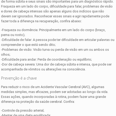
de forma súbita e seus sinais são importantes para um diagnóstico rápido.
Fraqueza em um lado do corpo, dificuldade para falar, problemas de visão
e dores de cabeça intensas são apenas alguns dos indícios que não
devem ser ignorados. Reconhecer esses sinais e agir rapidamente pode
fazer toda a diferença na recuperação, confira abaixo:
-Fraqueza ou dormência: Principalmente em um lado do corpo (braço,
perna ou rosto);
-Dificuldade de falar: A pessoa pode ter dificuldade em articular palavras ou
compreender o que está sendo dito;
-Problemas de visão: Visão turva ou perda de visão em um ou ambos os
olhos;
-Dificuldade para andar: Perda de coordenação ou equilíbrio;
-Dor de cabeça severa: Uma dor de cabeça súbita e intensa, que pode ser
acompanhada de vômitos ou alterações na consciência.
Prevenção é a chave
Para reduzir o risco de um Acidente Vascular Cerebral (AVC), algumas
medidas simples, mas eficazes, podem ser adotadas ao longo da vida.
Essas ações, quando incorporadas à rotina, podem fazer uma grande
diferença na proteção da saúde cerebral. Confira:
-Controle da pressão arterial;
-Manter de uma dieta equilibrada;