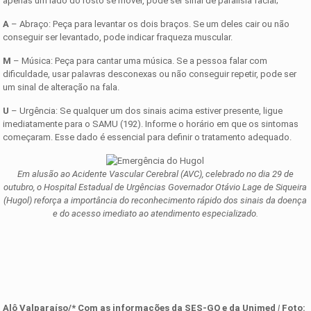
apenas um lado do rosto se mover, pode ser sinal de paralisia facial;
A
– Abraço: Peça para levantar os dois braços. Se um deles cair ou não
conseguir ser levantado, pode indicar fraqueza muscular.
M
– Música: Peça para cantar uma música. Se a pessoa falar com
dificuldade, usar palavras desconexas ou não conseguir repetir, pode ser
um sinal de alteração na fala.
U
– Urgência: Se qualquer um dos sinais acima estiver presente, ligue
imediatamente para o SAMU (192). Informe o horário em que os sintomas
começaram. Esse dado é essencial para definir o tratamento adequado.
Em alusão ao Acidente Vascular Cerebral (AVC), celebrado no dia 29 de
outubro, o Hospital Estadual de Urgências Governador Otávio Lage de Siqueira
(Hugol) reforça a importância do reconhecimento rápido dos sinais da doença
e do acesso imediato ao atendimento especializado.
Alô Valparaíso/* Com as informações
d
a
SES-GO
e da Unimed
|
Foto: