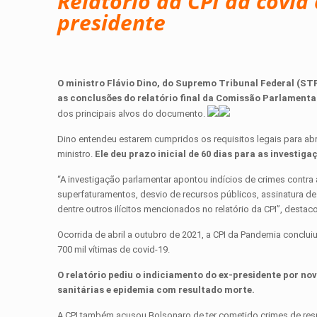
Relatório da CPI da covid
presidente
O ministro Flávio Dino, do Supremo Tribunal Federal (STF
as conclusões do relatório final da Comissão Parlamentar
dos principais alvos do documento.
Dino entendeu estarem cumpridos os requisitos legais para abri
ministro.
Ele deu prazo inicial de 60 dias para as investiga
“A investigação parlamentar apontou indícios de crimes contra
superfaturamentos, desvio de recursos públicos, assinatura de
dentre outros ilícitos mencionados no relatório da CPI”, destac
Ocorrida de abril a outubro de 2021, a CPI da Pandemia conclui
700 mil vítimas de covid-19.
O relatório pediu o indiciamento do ex-presidente por no
sanitárias e epidemia com resultado morte.
A CPI também acusou Bolsonaro de ter cometido crimes de resp