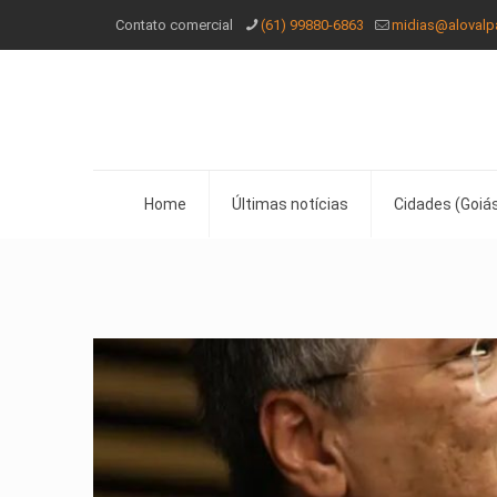
Contato comercial
(61) 99880-6863
midias@alovalp
Home
Últimas notícias
Cidades (Goiás