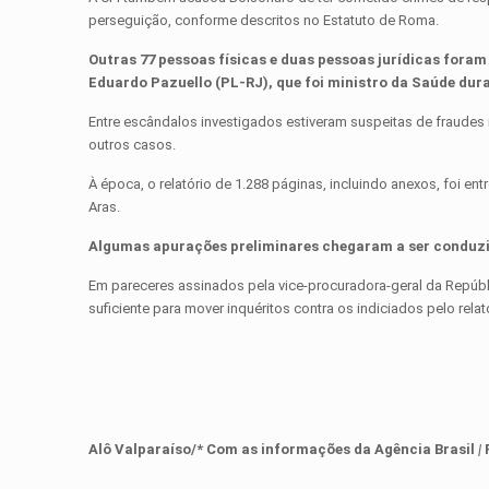
perseguição, conforme descritos no Estatuto de Roma.
Outras 77 pessoas físicas e duas pessoas jurídicas foram
Eduardo Pazuello (PL-RJ), que foi ministro da Saúde du
Entre escândalos investigados estiveram suspeitas de fraudes 
outros casos.
À época, o relatório de 1.288 páginas, incluindo anexos, foi e
Aras.
Algumas apurações preliminares chegaram a ser conduz
Em pareceres assinados pela vice-procuradora-geral da Repúbl
suficiente para mover inquéritos contra os indiciados pelo relat
Alô Valparaíso/* Com as informações da
Agência Brasil
|
F