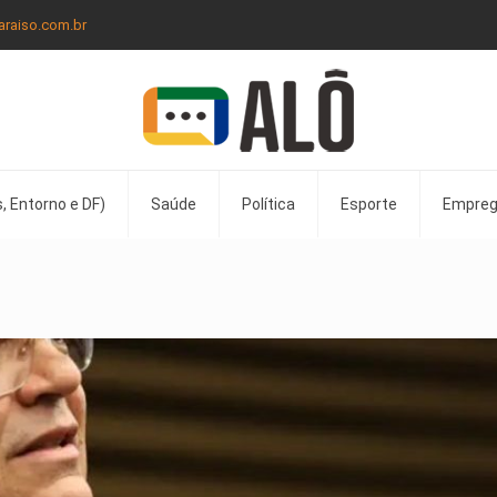
araiso.com.br
, Entorno e DF)
Saúde
Política
Esporte
Empre