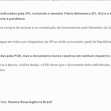
 indiciadas pela CPI, incluindo o senador Flávio Bolsonaro (PL-RJ) e o
rante a pandemia.
na compra de vacinas e na contratação de fornecedores pelo Ministério da S
ntregue em mãos por integrantes da CPI ao então procurador-geral da Repúblic
idas pela PGR, mas o documento nunca resultou em nenhum inquérito
ica à época, Lindôra Araújo, a PGR disse que o documento tinha deficiências
ório.
oto: Rovena Rosa/Agência Brasil