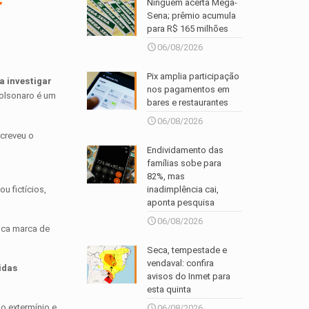
-
Ninguém acerta Mega-
Sena; prêmio acumula
para R$ 165 milhões
06/08/2026
Pix amplia participação
a investigar
nos pagamentos em
Bolsonaro é um
bares e restaurantes
06/08/2026
screveu o
Endividamento das
famílias sobe para
82%, mas
inadimplência cai,
u fictícios,
aponta pesquisa
06/08/2026
gica marca de
Seca, tempestade e
vendaval: confira
idas
avisos do Inmet para
esta quinta
o extermínio e
06/08/2026