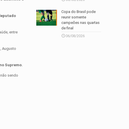
Copa do Brasil pode
 deputado
reunir somente
campeões nas quartas
de final
aúde, entre
06/08/2026
a, Augusto
 no Supremo.
, não sendo