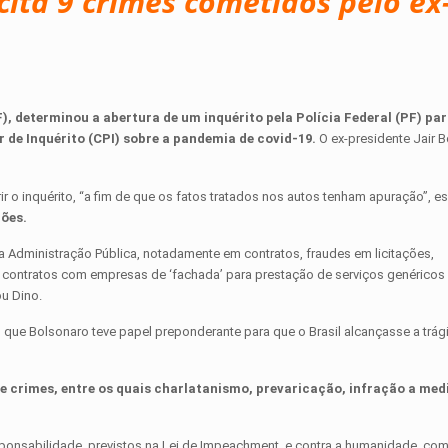
 cita 9 crimes cometidos pelo ex
), determinou a abertura de um inquérito pela Polícia Federal (PF) par
 de Inquérito (CPI) sobre a pandemia de covid-19.
O ex-presidente Jair 
r o inquérito, “a fim de que os fatos tratados nos autos tenham apuração”, e
ções.
 a Administração Pública, notadamente em contratos, fraudes em licitações,
 contratos com empresas de ‘fachada’ para prestação de serviços genéricos o
ou Dino.
u que Bolsonaro teve papel preponderante para que o Brasil alcançasse a trá
ve crimes, entre os quais charlatanismo, prevaricação, infração a med
onsabilidade, previstos na Lei de Impeachment, e contra a humanidade, com