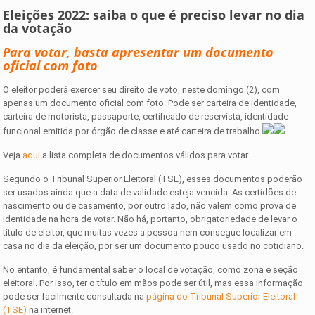
Eleições 2022: saiba o que é preciso levar no dia
da votação
Para votar, basta apresentar um documento
oficial com foto
O eleitor poderá exercer seu direito de voto, neste domingo (2), com
apenas um documento oficial com foto. Pode ser carteira de identidade,
carteira de motorista, passaporte, certificado de reservista, identidade
funcional emitida por órgão de classe e até carteira de trabalho.
Veja
aqui
a lista completa de documentos válidos para votar.
Segundo o Tribunal Superior Eleitoral (TSE), esses documentos poderão
ser usados ainda que a data de validade esteja vencida. As certidões de
nascimento ou de casamento, por outro lado, não valem como prova de
identidade na hora de votar. Não há, portanto, obrigatoriedade de levar o
título de eleitor, que muitas vezes a pessoa nem consegue localizar em
casa no dia da eleição, por ser um documento pouco usado no cotidiano.
No entanto, é fundamental saber o local de votação, como zona e seção
eleitoral. Por isso, ter o título em mãos pode ser útil, mas essa informação
pode ser facilmente consultada na
página do Tribunal Superior Eleitoral
(TSE)
na internet.