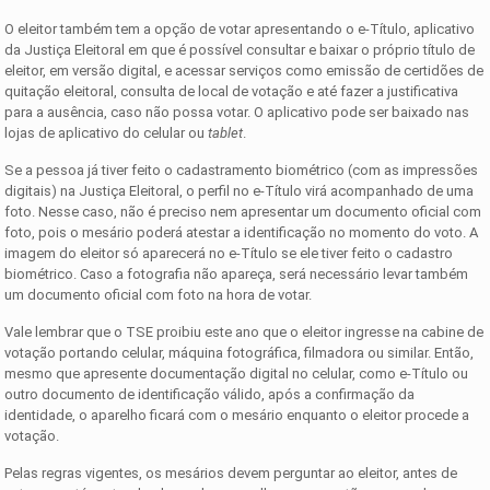
O eleitor também tem a opção de votar apresentando o e-Título, aplicativo
da Justiça Eleitoral em que é possível consultar e baixar o próprio título de
eleitor, em versão digital, e acessar serviços como emissão de certidões de
quitação eleitoral, consulta de local de votação e até fazer a justificativa
para a ausência, caso não possa votar. O aplicativo pode ser baixado nas
lojas de aplicativo do celular ou
tablet
.
Se a pessoa já tiver feito o cadastramento biométrico (com as impressões
digitais) na Justiça Eleitoral, o perfil no e-Título virá acompanhado de uma
foto. Nesse caso, não é preciso nem apresentar um documento oficial com
foto, pois o mesário poderá atestar a identificação no momento do voto. A
imagem do eleitor só aparecerá no e-Título se ele tiver feito o cadastro
biométrico. Caso a fotografia não apareça, será necessário levar também
um documento oficial com foto na hora de votar.
Vale lembrar que o TSE proibiu este ano que o eleitor ingresse na cabine de
votação portando celular, máquina fotográfica, filmadora ou similar. Então,
mesmo que apresente documentação digital no celular, como e-Título ou
outro documento de identificação válido, após a confirmação da
identidade, o aparelho ficará com o mesário enquanto o eleitor procede a
votação.
Pelas regras vigentes, os mesários devem perguntar ao eleitor, antes de