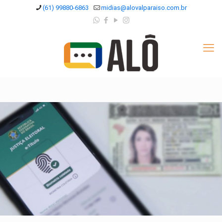
(61) 99880-6863
midias@alovalparaiso.com.br