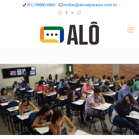
(61) 99880-6863
midias@alovalparaiso.com.br