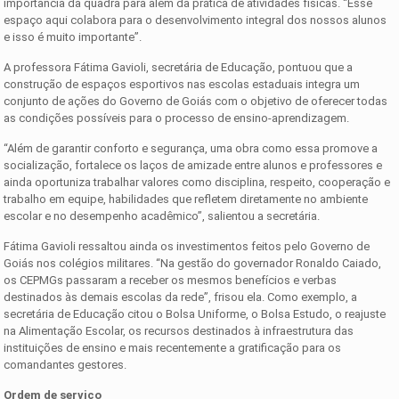
importância da quadra para além da prática de atividades físicas. “Esse
espaço aqui colabora para o desenvolvimento integral dos nossos alunos
e isso é muito importante”.
A professora Fátima Gavioli, secretária de Educação, pontuou que a
construção de espaços esportivos nas escolas estaduais integra um
conjunto de ações do Governo de Goiás com o objetivo de oferecer todas
as condições possíveis para o processo de ensino-aprendizagem.
“Além de garantir conforto e segurança, uma obra como essa promove a
socialização, fortalece os laços de amizade entre alunos e professores e
ainda oportuniza trabalhar valores como disciplina, respeito, cooperação e
trabalho em equipe, habilidades que refletem diretamente no ambiente
escolar e no desempenho acadêmico”, salientou a secretária.
Fátima Gavioli ressaltou ainda os investimentos feitos pelo Governo de
Goiás nos colégios militares. “Na gestão do governador Ronaldo Caiado,
os CEPMGs passaram a receber os mesmos benefícios e verbas
destinados às demais escolas da rede”, frisou ela. Como exemplo, a
secretária de Educação citou o Bolsa Uniforme, o Bolsa Estudo, o reajuste
na Alimentação Escolar, os recursos destinados à infraestrutura das
instituições de ensino e mais recentemente a gratificação para os
comandantes gestores.
Ordem de serviço