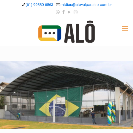
(61) 99880-6863
midias@alovalparaiso.com.br