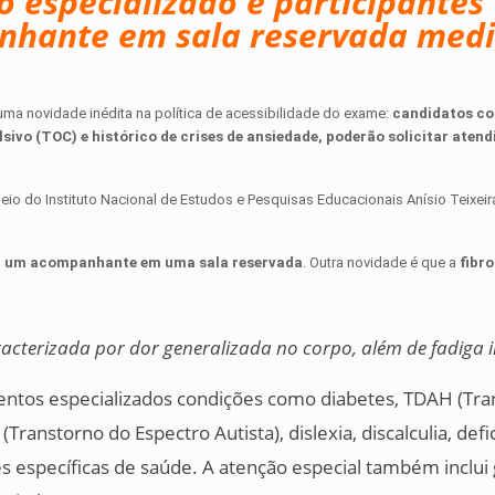
 especializado e participantes
anhante em sala reservada med
uma novidade inédita na política de acessibilidade do exame:
candidatos c
vo (TOC) e histórico de crises de ansiedade, poderão solicitar aten
eio do Instituto Nacional de Estudos e Pesquisas Educacionais Anísio Teixeira
m um acompanhante em uma sala reservada
. Outra novidade é que a
fibro
acterizada por dor generalizada no corpo, além de fadiga i
ntos especializados condições como diabetes, TDAH (Tra
Transtorno do Espectro Autista), dislexia, discalculia, defi
ções específicas de saúde. A atenção especial também inclui