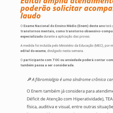
Edital amplia atendimento
poderão solicitar acomp
laudo
O
Exame Nacional do Ensino Médio (Enem) deste ano
terá 
transtornos mentais, como transtorno obsessivo-compulsi
especializado
durante a aplicação das provas.
A medida foi incluída pelo Ministério da Educação (MEC), por m
edital do exame
, divulgado nesta semana.
O
participante com TOC ou ansiedade poderá contar co
também passa a ser considerada
.
🔎 A fibromialgia é uma síndrome crônica car
O Enem também já considera para atendime
Déficit de Atenção com Hiperatividade), TEA (
física, auditiva e visual, entre outras situa