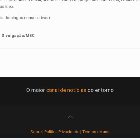
ao Inep.
ois domingos consecutivos).
:
Divulgação/MEC
O maior
canal de notícias
do entorno
Sobre
|
Política Privacidade
|
Termos de uso