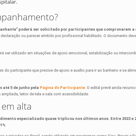
pitalar.
ompanhamento?
anhante” poderá ser solicitado por participantes que comprovarem a
declaração ou parecer emitido por profissional habilitado. O documento deverá
á ser utilizado em situações de apoio emocional, estabilização ou intercorr
 do participante que precise de apoio e auxílio para ir ao banheiro e se alim
 até 5 de junho pela
Página do Participante
. O edital prevê ainda recu
a ampliada, leitor de tela e sala com acessibilidade.
 em alta
imento especializado quase triplicou nos últimos anos.
Entre 2022 e 
91%
.
cas e privadas no Brasil, sendo utilizado em programas como Sisu, Prouni e Fi