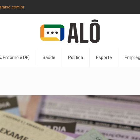
araiso.com.br
, Entorno e DF)
Saúde
Política
Esporte
Empre