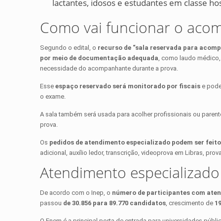
lactantes, idosos e estudantes em classe hos
Como vai funcionar o ac
Segundo o edital, o
recurso de “sala reservada para acomp
por meio de documentação adequada
, como laudo médico, 
necessidade do acompanhante durante a prova.
Esse
espaço reservado será monitorado por fiscais
e poder
o exame.
A sala também será usada para acolher profissionais ou parentes
prova.
Os
pedidos de atendimento especializado podem ser feitos
adicional, auxílio ledor, transcrição, videoprova em Libras, prov
Atendimento especializado
De acordo com o Inep, o
número de participantes com atend
passou
de 30.856 para 89.770 candidatos
, crescimento de
1
O Enem é a principal porta de entrada para universidades públi