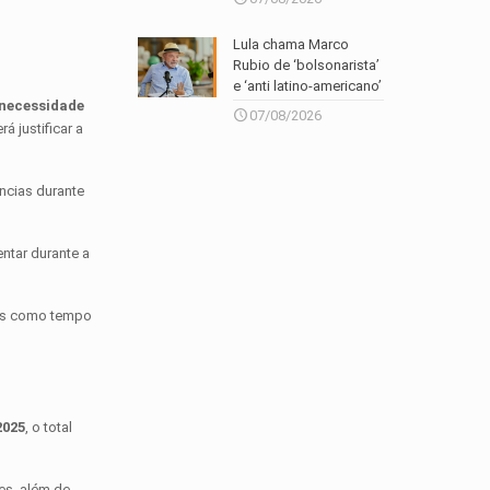
Lula chama Marco
Rubio de ‘bolsonarista’
e ‘anti latino-americano’
 necessidade
07/08/2026
 justificar a
ências durante
entar durante a
rsos como tempo
2025
, o total
es, além de