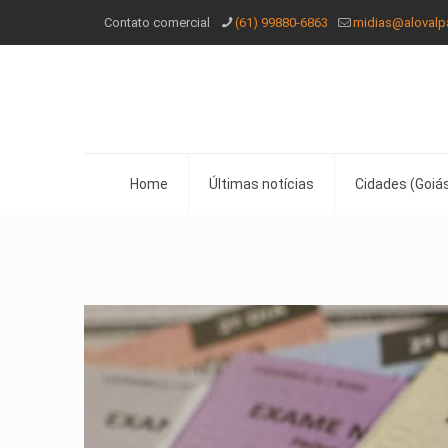
Contato comercial
(61) 99880-6863
midias@alovalp
Home
Últimas notícias
Cidades (Goiás