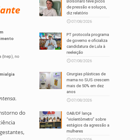
Bolsonaro teve picos
iante
de pressão e soluços,
diz relatório
07/08/2026
om
PT protocola programa
dimento
de governo e oficializa
candidatura de Lula à
reeleição
 (Inep), no
07/08/2026
Cirurgias plásticas de
mialgia
mama no SUS crescem
mais de 50% em dez
anos
ntensa.
07/08/2026
nstorno do
OAB/DF lança
“violentômetro” sobre
ciência
estágios da agressão a
 gestantes,
mulheres
07/08/2026