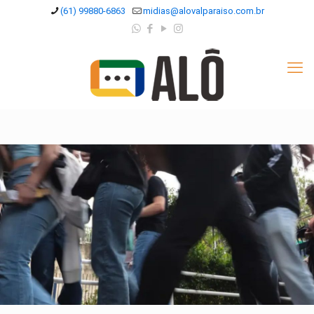
(61) 99880-6863
midias@alovalparaiso.com.br