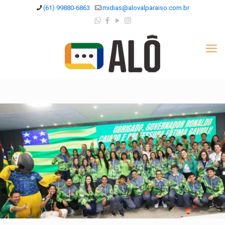
(61) 99880-6863
midias@alovalparaiso.com.br