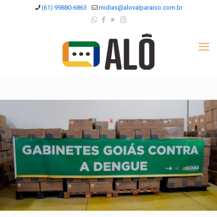
(61) 99880-6863
midias@alovalparaiso.com.br