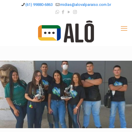
(61) 99880-6863
midias@alovalparaiso.com.br