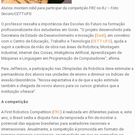
Alunos montam robô para participar da competição FRC no RJ – Foto:
Secom/CETT-UFG
O professor ressalta a importância das Escolas do Futuro na formação
profissionalizante dos estudantes em Goiás. “O projeto desenvolvido pela
Secretaria de Estado de Desenvolvimento e Inovação (
Sedi
), em convênio
com o Centro de Educação, Trabalho e Tecnologia (
CETT-UFG
), ajuda a
suprir a carência de mão de obra nas áreas de Robótica, Montagem
Industrial, Internet das Coisas, Inteligência Artificial, Aprendizagem de
Máquinas e Linguagem em Programação de Computadores”, afirma.
Para Jefferson, a participação nas Olimpíadas da Robótica deve estimular a
permanência dos alunos nas unidades de ensino e diminuir os índices de
evasão/desistência. “Nossa expectativa é a de que a ação estimule
também a chegada de novos alunos para os cursos gratuitos que a
instituição oferece”.
A competição
A First Robotics Competition (
FRC
) é realizada em diferentes países e, este
ano, o Brasil sedia a disputa fora da temporada a fim de mostrar o
potencial das equipes brasileiras para avaliadores nacionais e
internacionais. Anualmente, a competição é promovida em formato de
torneios regionais e nacionais, oportunidade em que os campeões se