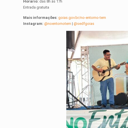
Horário:
das 8h às 17h
Entrada gratuita
Mais informações:
goias.gov.br/no-entorno-tem
Instagram:
@noentornotem
|
@sedfgoias