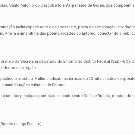
Goiás, Santo Antônio do Descoberto e
Valparaíso de Goiás
, que compõem a
amação inclui espaço agro e de artesanato, praça de alimentação, atividades 
is. A feira é uma vitrine das potencialidades do Entorno, conectando o público
or meio da Secretaria de Estado do Entorno do Distrito Federal (SEDF-GO), c
eendedores da região.
blico e estrutura. A última edição reuniu mais de 20 mil visitantes e exposit
s manifestações culturais do Entorno.
mo um dos principais pontos de encontro entre Goiás e Brasília, mostrando q
rasília (antiga Funarte)