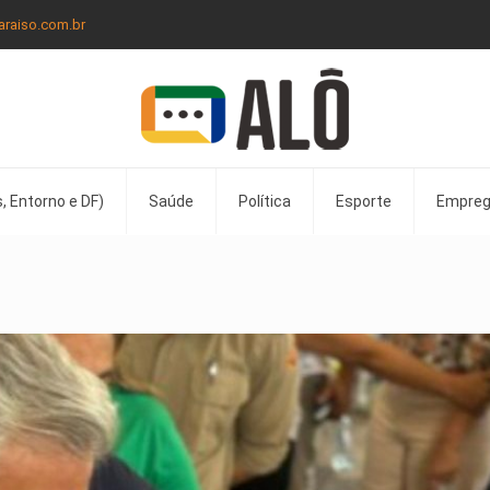
araiso.com.br
, Entorno e DF)
Saúde
Política
Esporte
Empre