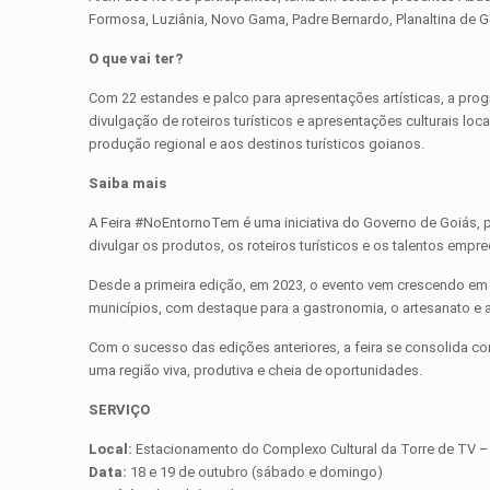
Formosa, Luziânia, Novo Gama, Padre Bernardo, Planaltina de 
O que vai ter?
Com 22 estandes e palco para apresentações artísticas, a progr
divulgação de roteiros turísticos e apresentações culturais loca
produção regional e aos destinos turísticos goianos.
Saiba mais
A Feira #NoEntornoTem é uma iniciativa do Governo de Goiás, p
divulgar os produtos, os roteiros turísticos e os talentos empr
Desde a primeira edição, em 2023, o evento vem crescendo em pú
municípios, com destaque para a gastronomia, o artesanato e a
Com o sucesso das edições anteriores, a feira se consolida co
uma região viva, produtiva e cheia de oportunidades.
SERVIÇO
Local:
Estacionamento do Complexo Cultural da Torre de TV – B
Data:
18 e 19 de outubro (sábado e domingo)