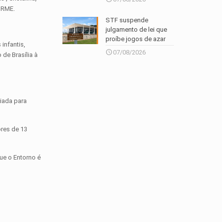
 RME.
STF suspende
julgamento de lei que
proíbe jogos de azar
infantis,
07/08/2026
 de Brasília à
riada para
ores de 13
ue o Entorno é