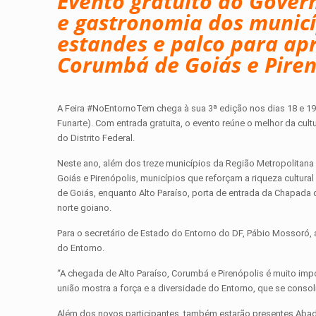
Evento gratuito do Govern
e gastronomia dos municí
estandes e palco para apr
Corumbá de Goiás e Piren
A Feira #NoEntornoTem chega à sua 3ª edição nos dias 18 e 19 
Funarte). Com entrada gratuita, o evento reúne o melhor da cu
do Distrito Federal.
Neste ano, além dos treze municípios da Região Metropolitana 
Goiás e Pirenópolis, municípios que reforçam a riqueza cultural
de Goiás, enquanto Alto Paraíso, porta de entrada da Chapada d
norte goiano.
Para o secretário de Estado do Entorno do DF, Pábio Mossoró, 
do Entorno.
“A chegada de Alto Paraíso, Corumbá e Pirenópolis é muito imp
união mostra a força e a diversidade do Entorno, que se conso
Além dos novos participantes, também estarão presentes Abadiân