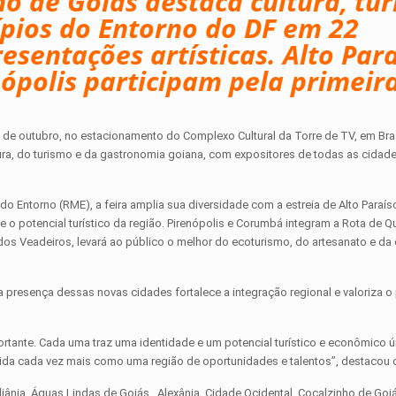
o de Goiás destaca cultura, tu
pios do Entorno do DF em 22
esentações artísticas. Alto Para
ópolis participam pela primeira
de outubro, no estacionamento do Complexo Cultural da Torre de TV, em Brasí
ltura, do turismo e da gastronomia goiana, com expositores de todas as cidad
do Entorno (RME), a feira amplia sua diversidade com a estreia de Alto Paraí
 e o potencial turístico da região. Pirenópolis e Corumbá integram a Rota de Q
os Veadeiros, levará ao público o melhor do ecoturismo, do artesanato e da 
a presença dessas novas cidades fortalece a integração regional e valoriza 
ortante. Cada uma traz uma identidade e um potencial turístico e econômico ú
lida cada vez mais como uma região de oportunidades e talentos”, destacou o
ia, Águas Lindas de Goiás , Alexânia, Cidade Ocidental, Cocalzinho de Goiás 