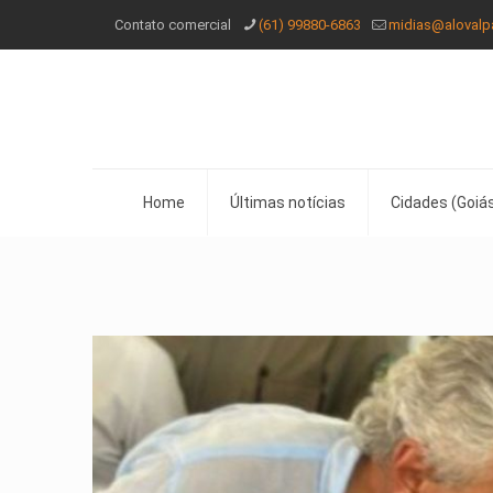
Contato comercial
(61) 99880-6863
midias@alovalp
Home
Últimas notícias
Cidades (Goiás