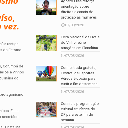
rismo
Agosto Lilás reforça
orientação sobre
direitos e canais de
íso,
proteção às mulheres
 vez.
07/08/2026
Feira Nacional da Uva e
do Vinho reúne
lia (antiga
atrações em Planaltina
es do Entorno
07/08/2026
so, Corumbá de
Com entrada gratuita,
ueijos e Vinhos
Festival de Esportes
culinária do
Aéreos é opção para
curtir o fim de semana
07/08/2026
o protagonismo
Confira a programação
cultural e turística do
nicos. Essa
DF para este fim de
 secretário.
semana
, Cristalina,
07/08/2026